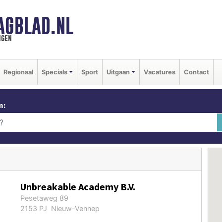
AGBLAD.NL
ngen
Regionaal
Specials
Sport
Uitgaan
Vacatures
Contact
m:
Unbreakable Academy B.V.
Pesetaweg 89
2153 PJ Nieuw-Vennep