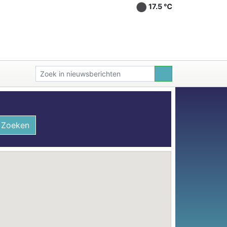
17.5 ℃
Zoeken