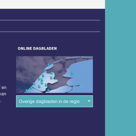
ONLINE DAGBLADEN
f en
van
.
Overige dagbladen in de regio