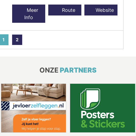
Meer
Route
Website
Info
1
2
ONZE
PARTNERS