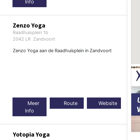
Info
Zenzo Yoga
Raadhuisplein 1b
2042 LR Zandvoort
Zenzo Yoga aan de Raadhuisplein in Zandvoort
Meer
Route
Website
Info
Yotopia Yoga