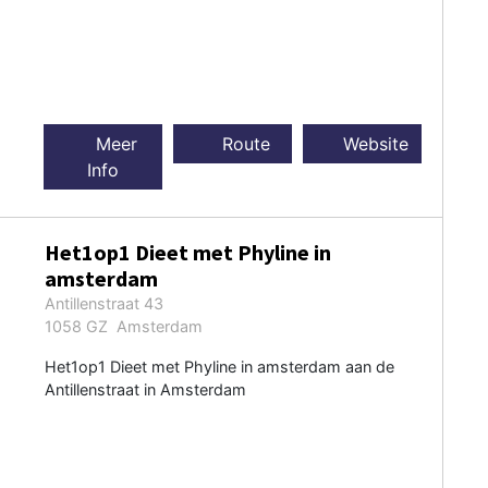
Meer
Route
Website
Info
Het1op1 Dieet met Phyline in
amsterdam
Antillenstraat 43
1058 GZ Amsterdam
Het1op1 Dieet met Phyline in amsterdam aan de
Antillenstraat in Amsterdam