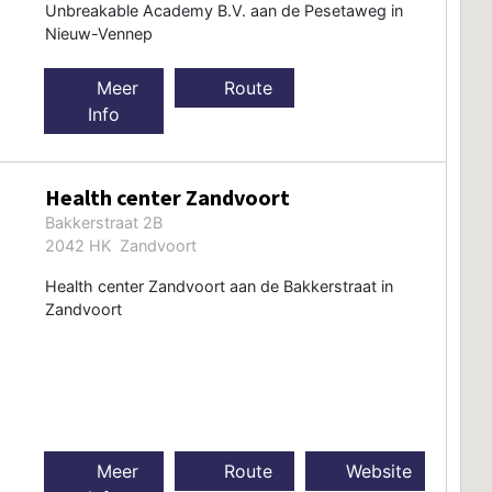
Unbreakable Academy B.V. aan de Pesetaweg in
Nieuw-Vennep
Meer
Route
Info
Health center Zandvoort
Bakkerstraat 2B
2042 HK Zandvoort
Health center Zandvoort aan de Bakkerstraat in
Zandvoort
Meer
Route
Website