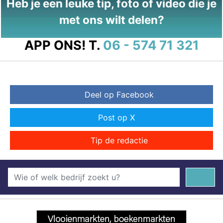
Heb je een leuke tip, foto of video die je
met ons wilt delen?
APP ONS!
T.
06 - 574 71 321
Deel op Facebook
Post op X
Tip de redactie