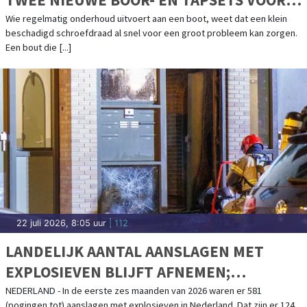
BOOTONDERHOUD
Wie regelmatig onderhoud uitvoert aan een boot, weet dat een klein
beschadigd schroefdraad al snel voor een groot probleem kan zorgen.
Een bout die [...]
22 juli 2026, 8:05 uur
| 112
LANDELIJK AANTAL AANSLAGEN MET
EXPLOSIEVEN BLIJFT AFNEMEN;
AANSLAGENPROBLEMATIEK BLIJFT
NEDERLAND - In de eerste zes maanden van 2026 waren er 581
(pogingen tot) aanslagen met explosieven in Nederland. Dat zijn er 124