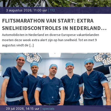
3 augustus 2026, 11:00 uur
| 112
FLITSMARATHON VAN START: EXTRA
SNELHEIDSCONTROLES IN NEDERLAND
EN POPULAIRE VAKANTIELANDEN
Automobilisten in Nederland en diverse Europese vakantielanden
moeten deze week extra alert zijn op hun snelheid. Tot en met 9
augustus vindt de [...]
29 juli 2026, 14:15 uur
| specials