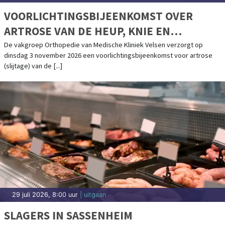
VOORLICHTINGSBIJEENKOMST OVER
ARTROSE VAN DE HEUP, KNIE EN
SCHOUDER IN MEDISCHE KLINIEK VELSEN
De vakgroep Orthopedie van Medische Kliniek Velsen verzorgt op
dinsdag 3 november 2026 een voorlichtingsbijeenkomst voor artrose
(slijtage) van de [...]
29 juli 2026, 8:00 uur
| uitgaan
SLAGERS IN SASSENHEIM