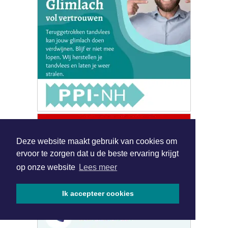
|
Nieuws | Sport | Evenementen
Hoofdvestiging:
Deze website maakt gebruik van cookies om
van Benthuizenlaan 1
1701 BZ Heerhugowaard
ervoor te zorgen dat u de beste ervaring krijgt
op onze website
Lees meer
072 8200 600
redactie@xyto.nl
Ik accepteer cookies
www.xyto.nl
SOCIAL MEDIA