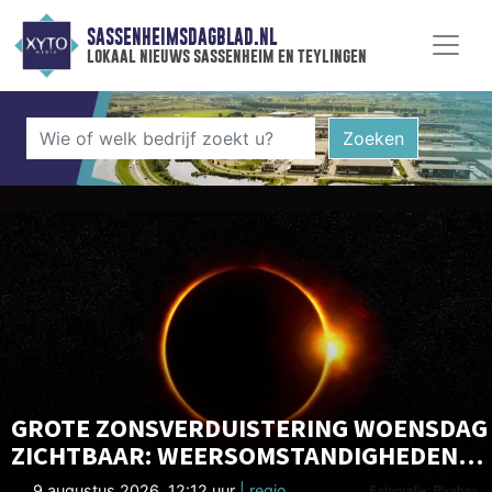
SASSENHEIMSDAGBLAD.NL
lokaal nieuws sassenheim en teylingen
Zoeken
GROTE ZONSVERDUISTERING WOENSDAG
ZICHTBAAR: WEERSOMSTANDIGHEDEN
LIJKEN GUNSTIG
9 augustus 2026, 12:12 uur
| regio