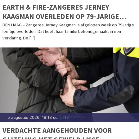
EARTH & FIRE-ZANGERES JERNEY
KAAGMAN OVERLEDEN OP 79-JARIGE
LEEFTIJD
DEN HAAG – Zangeres Jerney Kaagman is afgelopen week op 79-jarige
leeftijd overleden. Dat heeft haar familie bekendgemaakt in een
verklaring. De [...]
5 augustus 2026, 19:18 uur
| 112
VERDACHTE AANGEHOUDEN VOOR