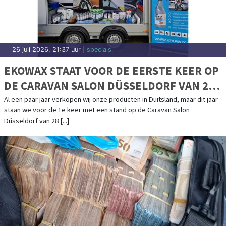
26 juli 2026, 21:37 uur
| specials
EKOWAX STAAT VOOR DE EERSTE KEER OP
DE CARAVAN SALON DÜSSELDORF VAN 28
AUGUSTUS T/M 6 SEPTEMBER
Al een paar jaar verkopen wij onze producten in Duitsland, maar dit jaar
staan we voor de 1e keer met een stand op de Caravan Salon
Düsseldorf van 28 [...]