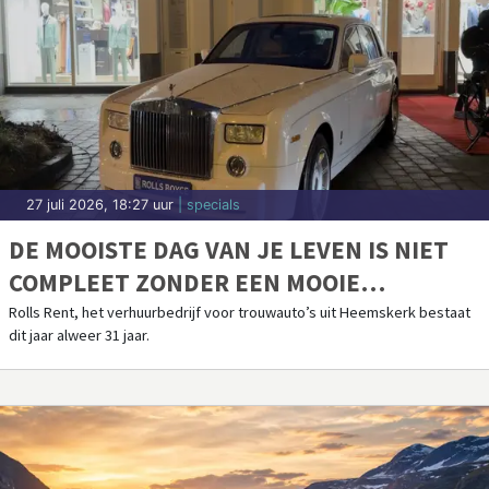
27 juli 2026, 18:27 uur
| specials
DE MOOISTE DAG VAN JE LEVEN IS NIET
COMPLEET ZONDER EEN MOOIE
TROUWAUTO
Rolls Rent, het verhuurbedrijf voor trouwauto’s uit Heemskerk bestaat
dit jaar alweer 31 jaar.