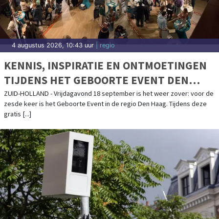
4 augustus 2026, 10:43 uur
| regio
KENNIS, INSPIRATIE EN ONTMOETINGEN
TIJDENS HET GEBOORTE EVENT DEN
HAAG (VOORBURG) OP 18 SEPTEMBER
ZUID-HOLLAND - Vrijdagavond 18 september is het weer zover: voor de
zesde keer is het Geboorte Event in de regio Den Haag. Tijdens deze
2026
gratis [...]