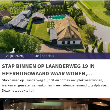
21 juli 2026, 19:20 uur
| specials
STAP BINNEN OP LAANDERWEG 19 IN
HEERHUGOWAARD WAAR WONEN,
WERKEN EN GENIETEN SAMENKOMEN
Stap binnen op Laanderweg 19, 19A en ontdek een plek waar wonen,
werken en genieten samenkomen in één adembenemend totaalplaatje.
Deze rietgedekte [...]