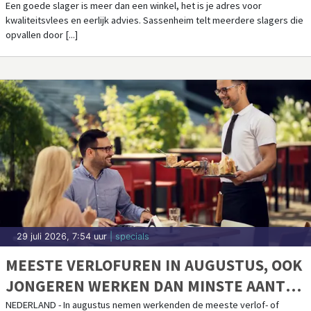
Een goede slager is meer dan een winkel, het is je adres voor
kwaliteitsvlees en eerlijk advies. Sassenheim telt meerdere slagers die
opvallen door [...]
29 juli 2026, 7:54 uur
| specials
MEESTE VERLOFUREN IN AUGUSTUS, OOK
JONGEREN WERKEN DAN MINSTE AANTAL
UREN
NEDERLAND - In augustus nemen werkenden de meeste verlof- of