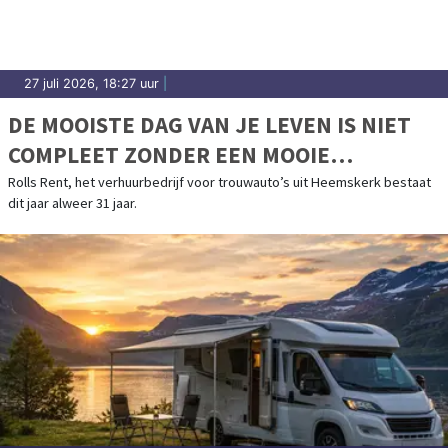
27 juli 2026, 18:27 uur
|
DE MOOISTE DAG VAN JE LEVEN IS NIET
COMPLEET ZONDER EEN MOOIE
TROUWAUTO
Rolls Rent, het verhuurbedrijf voor trouwauto’s uit Heemskerk bestaat
dit jaar alweer 31 jaar.