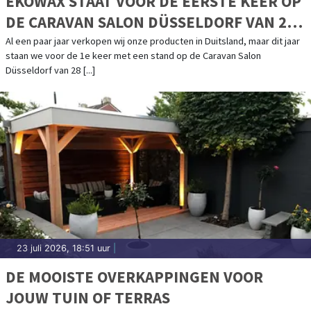
EKOWAX STAAT VOOR DE EERSTE KEER OP
DE CARAVAN SALON DÜSSELDORF VAN 28
AUGUSTUS T/M 6 SEPTEMBER
Al een paar jaar verkopen wij onze producten in Duitsland, maar dit jaar
staan we voor de 1e keer met een stand op de Caravan Salon
Düsseldorf van 28 [...]
23 juli 2026, 18:51 uur
|
DE MOOISTE OVERKAPPINGEN VOOR
JOUW TUIN OF TERRAS