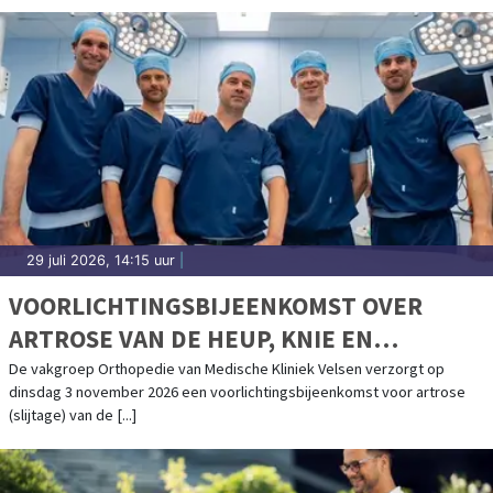
KWALITEIT
29 juli 2026, 14:15 uur
|
VOORLICHTINGSBIJEENKOMST OVER
ARTROSE VAN DE HEUP, KNIE EN
SCHOUDER IN MEDISCHE KLINIEK VELSEN
De vakgroep Orthopedie van Medische Kliniek Velsen verzorgt op
dinsdag 3 november 2026 een voorlichtingsbijeenkomst voor artrose
(slijtage) van de [...]