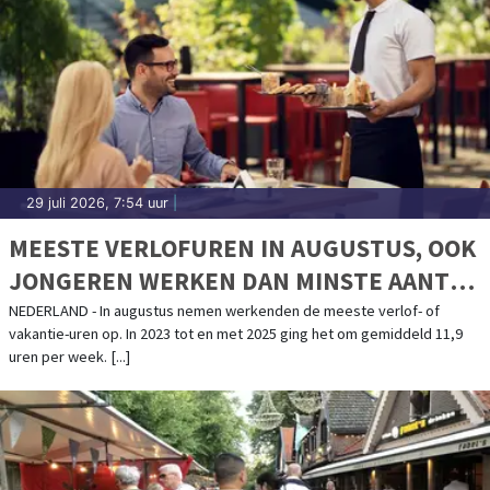
29 juli 2026, 7:54 uur
|
MEESTE VERLOFUREN IN AUGUSTUS, OOK
JONGEREN WERKEN DAN MINSTE AANTAL
UREN
NEDERLAND - In augustus nemen werkenden de meeste verlof- of
vakantie-uren op. In 2023 tot en met 2025 ging het om gemiddeld 11,9
uren per week. [...]