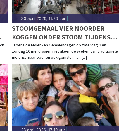
30 april 2026, 11:20 uur
|
STOOMGEMAAL VIER NOORDER
KOGGEN ONDER STOOM TIJDENS
MOLEN- EN GEMALENDAGEN
och
Tijdens de Molen- en Gemalendagen op zaterdag 9 en
zondag 10 mei draaien niet alleen de wieken van traditionele
molens, maar openen ook gemalen hun [...]
23 april 2026, 17:19 uur
|