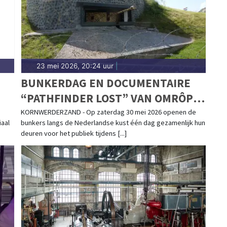
23 mei 2026, 20:24 uur
|
BUNKERDAG EN DOCUMENTAIRE
“PATHFINDER LOST” VAN OMRÔP
FRYSLÂN IN HET
KORNWERDERZAND - Op zaterdag 30 mei 2026 openen de
iaal
bunkers langs de Nederlandse kust één dag gezamenlijk hun
KAZEMATTENMUSEUM
deuren voor het publiek tijdens [...]