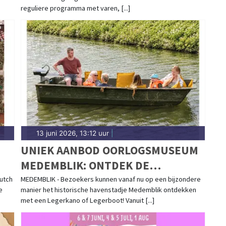
EN OUD
reguliere programma met varen, [...]
13 juni 2026, 13:12 uur
|
UNIEK AANBOD OORLOGSMUSEUM
MEDEMBLIK: ONTDEK DE
GESCHIEDENIS VANUIT EEN
utch
MEDEMBLIK - Bezoekers kunnen vanaf nu op een bijzondere
e
manier het historische havenstadje Medemblik ontdekken
LEGERBOOT OF LEGERKANO
met een Legerkano of Legerboot! Vanuit [...]