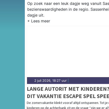
Op zoek naar een leuk dagje weg vanuit Sass
bezienswaardigheden in de regio. Sassenhei
dagje uit.
2 juli 2026, 18:27 uur
|
LANGE AUTORIT MET KINDEREN
DIT VAKANTIE ESCAPE SPEL SPE
JE ZONDER SCHERM
De zomervakantie klinkt vooraf altijd ontspannen. Tot je
kinderen op de achterbank zit en de vraag “zijn we er al