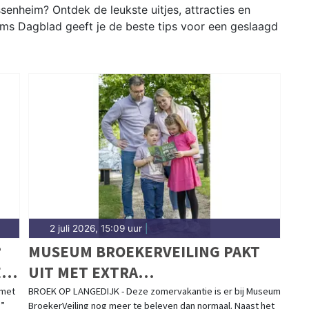
enheim? Ontdek de leukste uitjes, attracties en
ms Dagblad geeft je de beste tips voor een geslaagd
2 juli 2026, 15:09 uur
|
?
MUSEUM BROEKERVEILING PAKT
EL
UIT MET EXTRA
ZOMERACTIVITEITEN VOOR JONG
 met
BROEK OP LANGEDIJK - Deze zomervakantie is er bij Museum
?”
BroekerVeiling nog meer te beleven dan normaal. Naast het