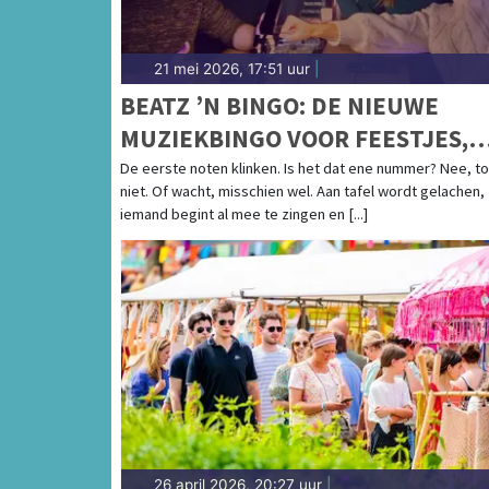
21 mei 2026, 17:51 uur
|
BEATZ ’N BINGO: DE NIEUWE
MUZIEKBINGO VOOR FEESTJES,
BORRELS EN TEAMAVONDEN
De eerste noten klinken. Is het dat ene nummer? Nee, t
niet. Of wacht, misschien wel. Aan tafel wordt gelachen,
iemand begint al mee te zingen en [...]
26 april 2026, 20:27 uur
|