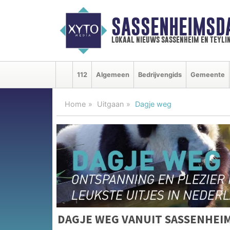
SASSENHEIMSD
lokaal nieuws sassenheim en teyli
112
Algemeen
Bedrijvengids
Gemeente
Home
Uitgaan
Dagje weg
DAGJE WEG VANUIT SASSENHEI