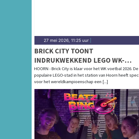
27 mei 2026, 11:25 uur
|
BRICK CITY TOONT
INDRUKWEKKEND LEGO WK-
STADION
HOORN - Brick City is klaar voor het WK voetbal 2026. De
populaire LEGO-stad in het station van Hoorn heeft spec
voor het wereldkampioenschap een [...]