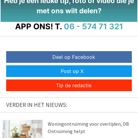
Heb je een leuke tip, foto of video die je
met ons wilt delen?
APP ONS!
T.
06 - 574 71 321
Deel op Facebook
Post op X
Tip de redactie
VERDER IN HET NIEUWS:
Woningontruiming voor overlijden, DB
Ontruiming helpt