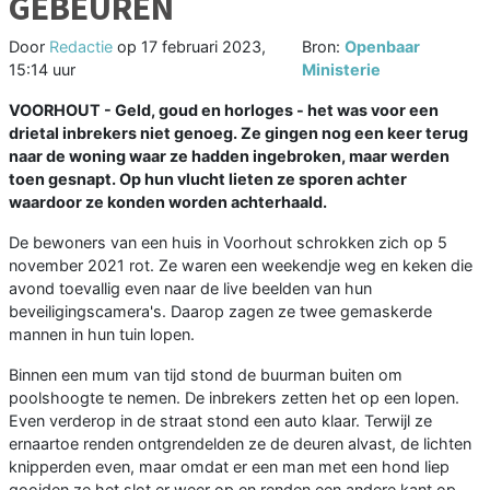
GEBEUREN
Door
Redactie
op
17 februari 2023,
Bron:
Openbaar
15:14 uur
Ministerie
VOORHOUT - Geld, goud en horloges - het was voor een
drietal inbrekers niet genoeg. Ze gingen nog een keer terug
naar de woning waar ze hadden ingebroken, maar werden
toen gesnapt. Op hun vlucht lieten ze sporen achter
waardoor ze konden worden achterhaald.
De bewoners van een huis in Voorhout schrokken zich op 5
november 2021 rot. Ze waren een weekendje weg en keken die
avond toevallig even naar de live beelden van hun
beveiligingscamera's. Daarop zagen ze twee gemaskerde
mannen in hun tuin lopen.
Binnen een mum van tijd stond de buurman buiten om
poolshoogte te nemen. De inbrekers zetten het op een lopen.
Even verderop in de straat stond een auto klaar. Terwijl ze
ernaartoe renden ontgrendelden ze de deuren alvast, de lichten
knipperden even, maar omdat er een man met een hond liep
gooiden ze het slot er weer op en renden een andere kant op.