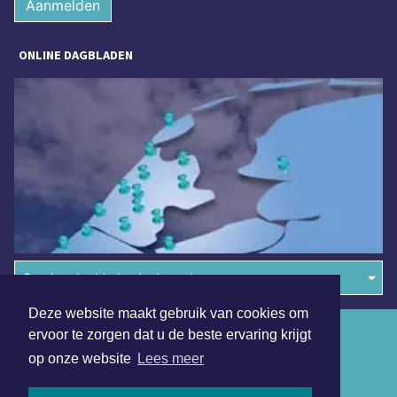
Aanmelden
ONLINE DAGBLADEN
Overige dagbladen in de regio
Deze website maakt gebruik van cookies om
Algemene voorwaarden
ervoor te zorgen dat u de beste ervaring krijgt
op onze website
Lees meer
Disclaimer
Privacy Statement