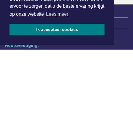
ervoor te zorgen dat u de beste ervaring krijgt
op onze website
Lees meer
|
Nieuws | Sport | Evenementen
Ik accepteer cookies
Hoofdvestiging:
van Benthuizenlaan 1
1701 BZ Heerhugowaard
072 8200 600
redactie@xyto.nl
www.xyto.nl
SOCIAL MEDIA
NIEUWSBRIEF AANMELDEN
Schrijf je in voor onze nieuwsbrief en krijg wekelijks een