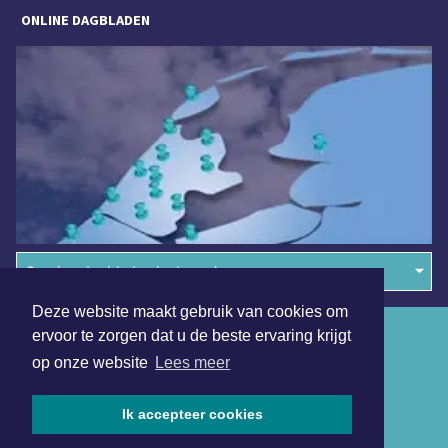
ONLINE DAGBLADEN
Overige dagbladen in de regio
Deze website maakt gebruik van cookies om
Algemene voorwaarden
ervoor te zorgen dat u de beste ervaring krijgt
op onze website
Lees meer
Disclaimer
Privacy Statement
Ik accepteer cookies
Copyright (c) 2026 | Sassenheimsdagblad.nl - Alle rechten