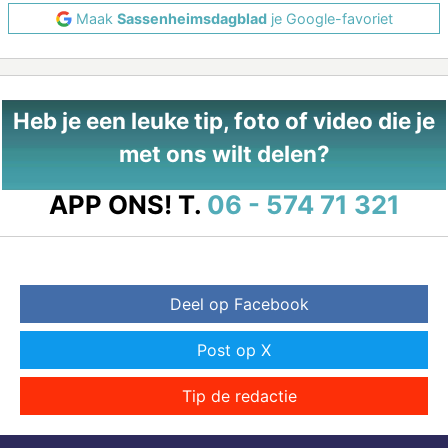
Maak
Sassenheimsdagblad
je Google-favoriet
Heb je een leuke tip, foto of video die je
met ons wilt delen?
APP ONS!
T.
06 - 574 71 321
Deel op Facebook
Post op X
Tip de redactie