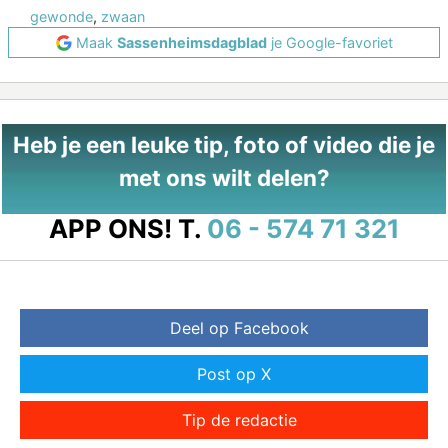
gewonde
,
zwaan
Maak
Sassenheimsdagblad
je Google-favoriet
Heb je een leuke tip, foto of video die je
met ons wilt delen?
APP ONS!
T.
06 - 574 71 321
Deel op Facebook
Post op X
Tip de redactie