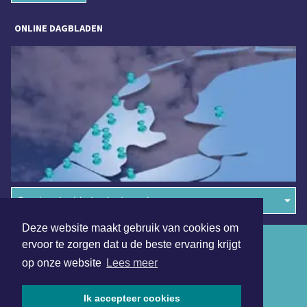
ONLINE DAGBLADEN
Overige dagbladen in de regio
Deze website maakt gebruik van cookies om
Algemene voorwaarden
ervoor te zorgen dat u de beste ervaring krijgt
op onze website
Lees meer
Disclaimer
Privacy Statement
Ik accepteer cookies