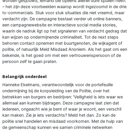
worden gesjouwd, iemand die opeens allerlei dure spullen heeft
– het zijn deze voorbeelden waarop wordt ingezoomd in de drie
tv-commercials. Stuk voor stuk situaties die niet vreemd, maar
verdacht zijn. De campagne bestaat verder uit online banners,
een campagnewebsite en interactieve social media stories,
waarin de nadruk ligt op het signaleren van verdacht gedrag dat
kan wijzen op ondermijnende criminaliteit. Tot de next steps
behoren contact opnemen met buurtgenoten, de wijkagent of
politie, of natuurlijk Meld Misdaad Anoniem. Als het gaat om een
bekende, is het goed om met een vertrouwenspersoon of de
persoon zelf te gaan praten.
Belangrijk onderdeel
Hanneke Ekelmans, verantwoordelijk voor de portefeuille
ondermijning bij de korpsleiding van de Politie, over het
betrekken van burgers en bedrijven: 'Veiligheid is iets waar we
allemaal aan kunnen bijdragen. Deze campagne laat zien dat
iedereen, ongeacht wie je bent of waar je woont, een verschil
kan maken. Zie je iets verdachts? Meld het dan. Zo kan de
politie snel handelen en misdaad voorkomen. Met de hulp van
de gemeenschap kunnen we samen criminele netwerken