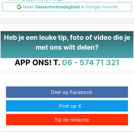
Maak
Sassenheimsdagblad
je Google-favoriet
Heb je een leuke tip, foto of video die je
met ons wilt delen?
APP ONS!
T.
06 - 574 71 321
Deel op Facebook
Post op X
Tip de redactie