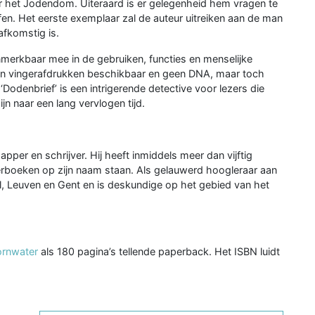
er het Jodendom. Uiteraard is er gelegenheid hem vragen te
en. Het eerste exemplaar zal de auteur uitreiken aan de man
afkomstig is.
onmerkbaar mee in de gebruiken, functies en menselijke
een vingerafdrukken beschikbaar en geen DNA, maar toch
Dodenbrief’ is een intrigerende detective voor lezers die
n naar een lang vervlogen tijd.
pper en schrijver. Hij heeft inmiddels meer dan vijftig
erboeken op zijn naam staan. Als gelauwerd hoogleraar aan
l, Leuven en Gent en is deskundige op het gebied van het
ornwater
als 180 pagina’s tellende paperback. Het ISBN luidt