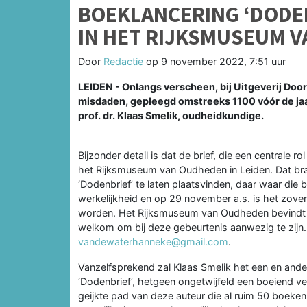
BOEKLANCERING ‘DODEN
IN HET RIJKSMUSEUM V
Door
Redactie
op
9 november 2022, 7:51 uur
LEIDEN - Onlangs verscheen, bij Uitgeverij Doo
misdaden, gepleegd omstreeks 1100 vóór de jaar
prof. dr. Klaas Smelik, oudheidkundige.
Bijzonder detail is dat de brief, die een centrale ro
het Rijksmuseum van Oudheden in Leiden. Dat brac
‘Dodenbrief’ te laten plaatsvinden, daar waar die 
werkelijkheid en op 29 november a.s. is het zover
worden. Het Rijksmuseum van Oudheden bevindt z
welkom om bij deze gebeurtenis aanwezig te zijn
vandewaterhanneke@gmail.com
.
Vanzelfsprekend zal Klaas Smelik het een en ande
‘Dodenbrief’, hetgeen ongetwijfeld een boeiend ver
geijkte pad van deze auteur die al ruim 50 boeken