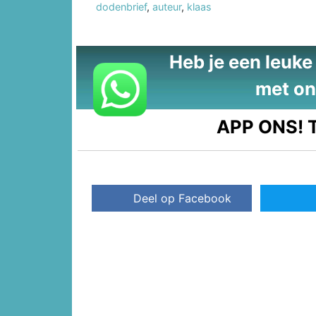
dodenbrief
,
auteur
,
klaas
Heb je een leuke t
met on
APP ONS!
T
Deel op Facebook