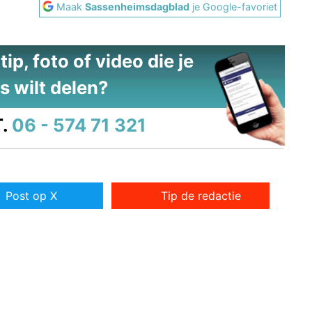
Maak
Sassenheimsdagblad
je Google-favoriet
ip, foto of video die je
s wilt delen?
.
06 - 574 71 321
Post op X
Tip de redactie