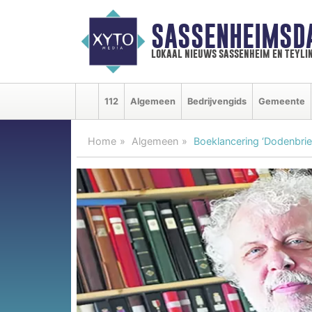
SASSENHEIMSD
lokaal nieuws sassenheim en teyli
112
Algemeen
Bedrijvengids
Gemeente
Home
Algemeen
Boeklancering ‘Dodenbrie