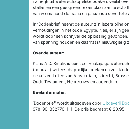
namelijk uit wetenschappelijke boeken, veelal ov
stellen en een gesigneerd exemplaar aan te schaff
van wiens hand de fraaie en passende coverfoto 
In ’Dodenbrief’ neemt de auteur zijn lezers bijna 
verhoudingen in het oude Egypte. Nee, er zijn g
wordt door een schrijver de oplossing gevonden. ‘
van spanning houden en daarnaast nieuwsgierig zij
Over de auteur:
Klaas A.D. Smelik is een zeer veelzijdige wetenscha
(populair) wetenschappelijke boeken en zes kind
de universiteiten van Amsterdam, Utrecht, Brusse
Oude Testament, Hebreeuws en Jodendom.
Boekinformatie:
‘Dodenbrief’ wordt uitgegeven door
Uitgeverij Do
978-90-832770-1-1. De prijs bedraagt € 20,95.