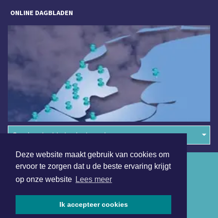
ONLINE DAGBLADEN
Overige dagbladen in de regio
Deze website maakt gebruik van cookies om
Algemene voorwaarden
ervoor te zorgen dat u de beste ervaring krijgt
op onze website
Lees meer
Disclaimer
Privacy Statement
Ik accepteer cookies