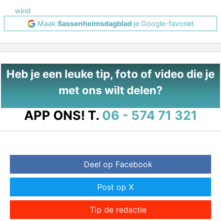
wind
Maak
Sassenheimsdagblad
je Google-favoriet
Heb je een leuke tip, foto of video die je
met ons wilt delen?
APP ONS!
T.
06 - 574 71 321
Deel op Facebook
Post op X
Tip de redactie