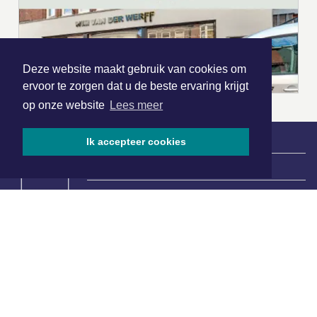
Deze website maakt gebruik van cookies om
ervoor te zorgen dat u de beste ervaring krijgt
op onze website
Lees meer
Ik accepteer cookies
|
Nieuws | Sport | Evenementen
Hoofdvestiging:
van Benthuizenlaan 1
1701 BZ Heerhugowaard
072 8200 600
redactie@xyto.nl
www.xyto.nl