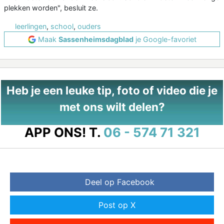
plekken worden", besluit ze.
leerlingen
,
school
,
ouders
Maak
Sassenheimsdagblad
je Google-favoriet
Heb je een leuke tip, foto of video die je
met ons wilt delen?
APP ONS!
T.
06 - 574 71 321
Deel op Facebook
Post op X