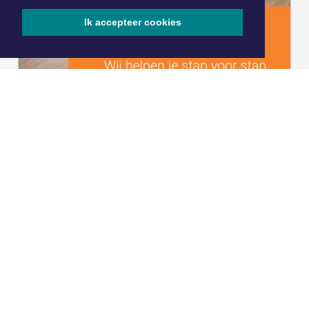
Ik accepteer cookies
|
Nieuws | Sport | Evenementen
Hoofdvestiging:
van Benthuizenlaan 1
1701 BZ Heerhugowaard
072 8200 600
redactie@xyto.nl
www.xyto.nl