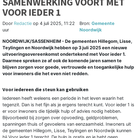
SAMENWERKING VOORT MET
VOOR IEDER 1
Door
Redactie
op
4 juli 2025, 11:22
Bron:
Gemeente
uur
Noordwijk
NOORDWIJK/SASSENHEIM - De gemeenten Hillegom, Lisse,
Teylingen en Noordwijk hebben op 3 juli 2025 een nieuwe
uitvoeringsovereenkomst ondertekend met Voor ieder 1.
Daarmee spreken ze af ook de komende jaren samen te
blijven zorgen voor goede, vertrouwde en toegankelijke hulp
voor inwoners die het even niet redden.
Voor iedereen die steun kan gebruiken
Iedereen heeft weleens een periode in het leven waarin het
tegenzit. Dan is het fijn als je ergens terecht kunt. Voor ieder 1 is
er voor inwoners die tijdelijk hulp of advies nodig hebben.
Bijvoorbeeld bij zorgen over opvoeding, geldproblemen,
spanningen thuis of gevoelens van eenzaamheid. Inwoners uit
de gemeenten Hillegom, Lisse, Teylingen en Noordwijk kunnen
bij Voor ieder 1 terecht. De hulp is gratis en je hebt geen