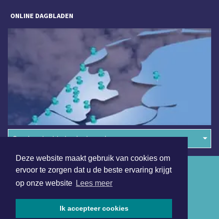
ONLINE DAGBLADEN
Overige dagbladen in de regio
Deze website maakt gebruik van cookies om
Algemene voorwaarden
ervoor te zorgen dat u de beste ervaring krijgt
op onze website
Lees meer
Disclaimer
Privacy Statement
Ik accepteer cookies