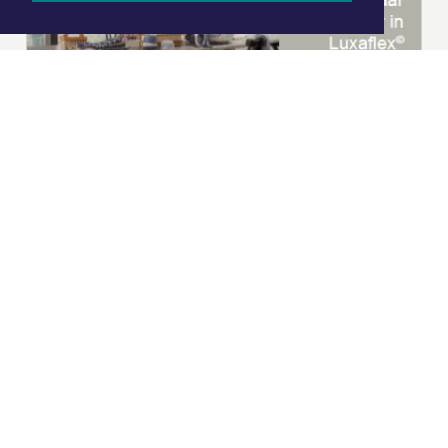
|
Nieuws | Sport | Evenementen
Hoofdvestiging:
van Benthuizenlaan 1