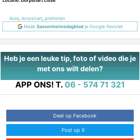
Locatie: Dorpshart Lisse
lisse
,
dorpshart
,
pretnoten
Maak
Sassenheimsdagblad
je Google-favoriet
Heb je een leuke tip, foto of video die je
met ons wilt delen?
APP ONS!
T.
06 - 574 71 321
Deel op Facebook
Post op X