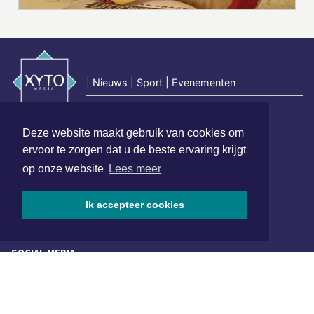
|
Nieuws | Sport | Evenementen
Deze website maakt gebruik van cookies om
Hoofdvestiging:
van Benthuizenlaan 1
ervoor te zorgen dat u de beste ervaring krijgt
1701 BZ Heerhugowaard
op onze website
Lees meer
072 8200 600
Ik accepteer cookies
redactie@xyto.nl
www.xyto.nl
SOCIAL MEDIA
NIEUWSBRIEF AANMELDEN