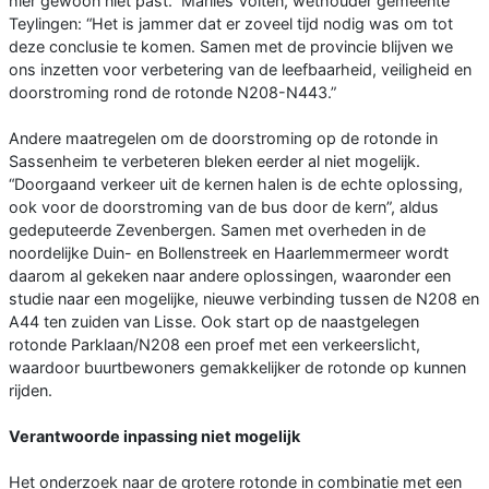
hier gewoon niet past.” Marlies Volten, wethouder gemeente
Teylingen: “Het is jammer dat er zoveel tijd nodig was om tot
deze conclusie te komen. Samen met de provincie blijven we
ons inzetten voor verbetering van de leefbaarheid, veiligheid en
doorstroming rond de rotonde N208-N443.”
Andere maatregelen om de doorstroming op de rotonde in
Sassenheim te verbeteren bleken eerder al niet mogelijk.
“Doorgaand verkeer uit de kernen halen is de echte oplossing,
ook voor de doorstroming van de bus door de kern”, aldus
gedeputeerde Zevenbergen. Samen met overheden in de
noordelijke Duin- en Bollenstreek en Haarlemmermeer wordt
daarom al gekeken naar andere oplossingen, waaronder een
studie naar een mogelijke, nieuwe verbinding tussen de N208 en
A44 ten zuiden van Lisse. Ook start op de naastgelegen
rotonde Parklaan/N208 een proef met een verkeerslicht,
waardoor buurtbewoners gemakkelijker de rotonde op kunnen
rijden.
Verantwoorde inpassing niet mogelijk
Het onderzoek naar de grotere rotonde in combinatie met een