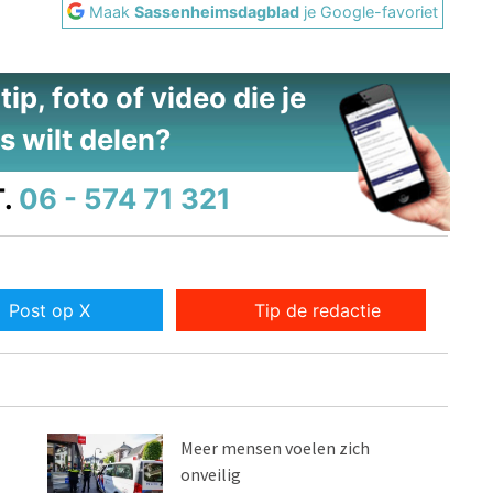
Maak
Sassenheimsdagblad
je Google-favoriet
ip, foto of video die je
s wilt delen?
.
06 - 574 71 321
Post op X
Tip de redactie
Meer mensen voelen zich
onveilig