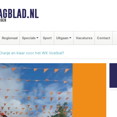
AGBLAD.NL
ngen
Regionaal
Specials
Sport
Uitgaan
Vacatures
Contact
 Oranje en klaar voor het WK Voetbal?