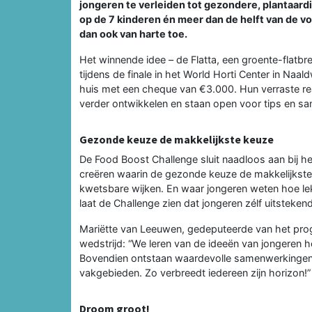
jongeren te verleiden tot gezondere, plantaardi
op de 7 kinderen én meer dan de helft van de vo
dan ook van harte toe.
Het winnende idee – de Flatta, een groente-flatbr
tijdens de finale in het World Horti Center in Na
huis met een cheque van €3.000. Hun verraste reac
verder ontwikkelen en staan open voor tips en s
Gezonde keuze de makkelijkste keuze
De Food Boost Challenge sluit naadloos aan bij h
creëren waarin de gezonde keuze de makkelijkste 
kwetsbare wijken. En waar jongeren weten hoe le
laat de Challenge zien dat jongeren zélf uitsteke
Mariëtte van Leeuwen, gedeputeerde van het pro
wedstrijd: “We leren van de ideeën van jongeren 
Bovendien ontstaan waardevolle samenwerkingen t
vakgebieden. Zo verbreedt iedereen zijn horizon!”
Droom groot!