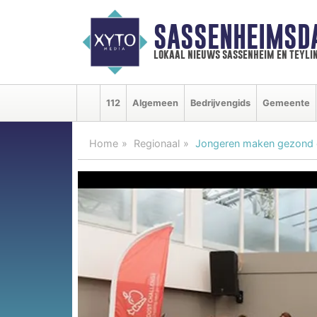
SASSENHEIMSD
lokaal nieuws sassenheim en teyli
112
Algemeen
Bedrijvengids
Gemeente
Home
Regionaal
Jongeren maken gezond en