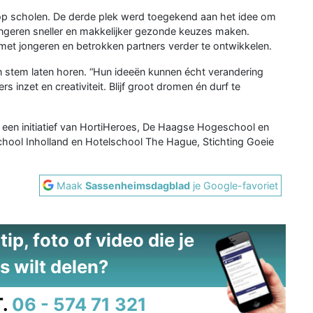
op scholen. De derde plek werd toegekend aan het idee om
jongeren sneller en makkelijker gezonde keuzes maken.
et jongeren en betrokken partners verder te ontwikkelen.
n stem laten horen. “Hun ideeën kunnen écht verandering
 inzet en creativiteit. Blijf groot dromen én durf te
 een initiatief van HortiHeroes, De Haagse Hogeschool en
ool Inholland en Hotelschool The Hague, Stichting Goeie
Maak
Sassenheimsdagblad
je Google-favoriet
ip, foto of video die je
s wilt delen?
.
06 - 574 71 321