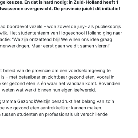
ge keuzes. En dat is hard nodig: in Zuid-Holland heeft 1
lwassenen overgewicht. De provincie juicht dit initiatief
ead boordevol vezels – won zowel de jury- als publieksprijs
aldwijk. Het studententeam van Hogeschool Holland ging naar
tie: “We zijn ontzettend blij! We willen ons idee graag
amenwerkingen. Maar eerst gaan we dit samen vieren!”
et beleid van de provincie om een voedselomgeving te
is – met betaalbaar en zichtbaar gezond eten, vooral in
kker gezond eten is én waar het vandaan komt. Bovendien
nd weten wat werkt binnen hun eigen leefwereld.
gramma Gezond&Welzijn benadrukt het belang van zo’n
hoe we gezond eten aantrekkelijker kunnen maken.
ussen studenten en professionals uit verschillende