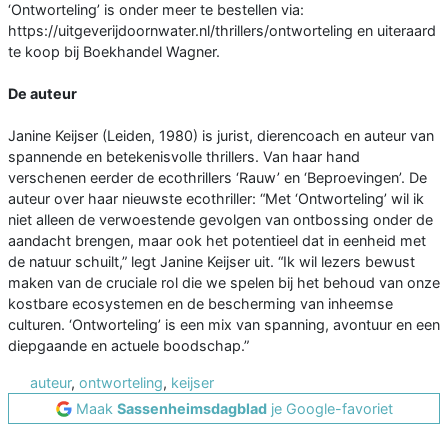
‘Ontworteling’ is onder meer te bestellen via:
https://uitgeverijdoornwater.nl/thrillers/ontworteling en uiteraard
te koop bij Boekhandel Wagner.
De auteur
Janine Keijser (Leiden, 1980) is jurist, dierencoach en auteur van
spannende en betekenisvolle thrillers. Van haar hand
verschenen eerder de ecothrillers ‘Rauw’ en ‘Beproevingen’. De
auteur over haar nieuwste ecothriller: “Met ‘Ontworteling’ wil ik
niet alleen de verwoestende gevolgen van ontbossing onder de
aandacht brengen, maar ook het potentieel dat in eenheid met
de natuur schuilt,” legt Janine Keijser uit. “Ik wil lezers bewust
maken van de cruciale rol die we spelen bij het behoud van onze
kostbare ecosystemen en de bescherming van inheemse
culturen. ‘Ontworteling’ is een mix van spanning, avontuur en een
diepgaande en actuele boodschap.”
auteur
,
ontworteling
,
keijser
Maak
Sassenheimsdagblad
je Google-favoriet