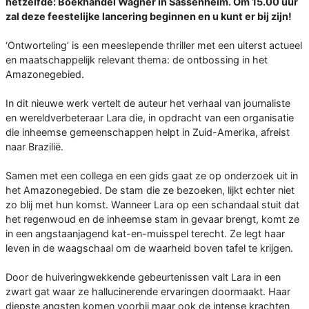
hetzelfde: Boekhandel Wagner in Sassenheim. Om 15.00 uur
zal deze feestelijke lancering beginnen en u kunt er bij zijn!
‘Ontworteling’ is een meeslepende thriller met een uiterst actueel
en maatschappelijk relevant thema: de ontbossing in het
Amazonegebied.
In dit nieuwe werk vertelt de auteur het verhaal van journaliste
en wereldverbeteraar Lara die, in opdracht van een organisatie
die inheemse gemeenschappen helpt in Zuid-Amerika, afreist
naar Brazilië.
Samen met een collega en een gids gaat ze op onderzoek uit in
het Amazonegebied. De stam die ze bezoeken, lijkt echter niet
zo blij met hun komst. Wanneer Lara op een schandaal stuit dat
het regenwoud en de inheemse stam in gevaar brengt, komt ze
in een angstaanjagend kat-en-muisspel terecht. Ze legt haar
leven in de waagschaal om de waarheid boven tafel te krijgen.
Door de huiveringwekkende gebeurtenissen valt Lara in een
zwart gat waar ze hallucinerende ervaringen doormaakt. Haar
diepste angsten komen voorbij maar ook de intense krachten