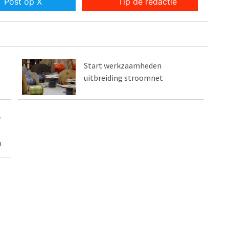
Post op X
Tip de redactie
Start werkzaamheden
uitbreiding stroomnet
r
m