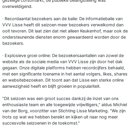
gezellige corsomarkt, de publieke belangstelling was
overweldigend.
· Recordaantal bezoekers aan de balie: De informatiebalie van
VVV Lisse heeft dit seizoen meer bezoekers verwelkomd dan
ooit tevoren. Dit laat zien dat niet alleen Keukenhof, maar ook de
ondersteunende diensten enorm gewaardeerd worden door de
bezoekers.
· Explosieve groei online: De bezoekersaantallen van zowel de
website als de sociale media van VVV Lisse zijn door het dak
gegaan. Onze digitale platforms hebben recordcijfers behaald,
met een significante toename in het aantal volgers, likes, shares
en websitebezoeken. Dit toont aan dat Lisse een sterke online
aanwezigheid heeft en blijft groeien in populariteit.
"Dit seizoen was een groot succes dankzij de inzet van ons
enthousiaste team en alle toegewijde vrijwilligers," aldus Michiel
van der Borg, voorzitter van Stichting Lisse Marketing. "We zijn
trots op wat we hebben bereikt en kijken uit naar nog meer
succesvolle seizoenen in de toekomst."