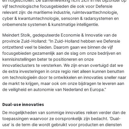
en hogescholen. De samenwerking richt zich in het bijzonder op
vijf technologische focusgebieden die ook voor Defensie
relevant zijn: de maritieme industrie, ruimtevaarttechnologie,
cyber & kwantumtechnologie, sensoren & radarsystemen en
onbemenste systemen & kunstmatige intelligentie.
Meindert Stolk, gedeputeerde Economie & Innovatie van de
provincie Zuid-Holland: “In Zuid-Holland hebben we Defensie
ontzettend veel te bieden. Daarom gaan we binnen de vijf
focusgebieden gezamenlijk aan de slag om onze bedrijven en
kennisinstellingen beter te positioneren en onze
innovatieclusters te versterken. We zijn ervan overtuigd dat we
de extra investeringen in onze regio niet alleen kunnen benutten
om technologieën door te ontwikkelen en innovaties sneller naar
de markt te krijgen, maar ook om onze bijdragen te leveren aan
de veiligheid en autonomie van Nederland en Europa.”
Dual-use innovaties
De mogelijkheden van sommige innovaties reiken verder dan de
toepassingen waarvoor ze oorspronkelijk zijn bedacht. ‘Dual-
use’ is de term die wordt gebruikt voor producten en diensten