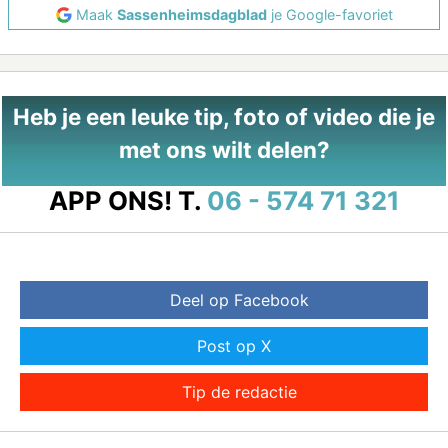
Maak
Sassenheimsdagblad
je Google-favoriet
Heb je een leuke tip, foto of video die je
met ons wilt delen?
APP ONS!
T.
06 - 574 71 321
Deel op Facebook
Post op X
Tip de redactie