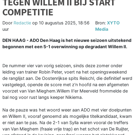
TEGEN WILLEM II BIJ START
COMPETITIE
Door
Redactie
op
10 augustus 2025, 18:56
Bron:
XYTO
uur
Media
DEN HAAG - ADO Den Haag is het nieuwe seizoen uitstekend
begonnen met een 5-1 overwinning op degradant Willem II.
De nummer vier van vorig seizoen, sinds deze zomer onder
leiding van trainer Robin Peter, voert na het openingsweekend
de ranglijst aan. De Oostenrijkse spits Reischl, die definitief werd
vastgelegd, opende de score met z'n hoofd na een afgemeten
voorzet van Van Mieghem.Willem II'er Meerveld frommelde de
bal nog voor rust langs keeper Nikiema.
Na de pauze was het woord weer aan ADO met vier doelpunten
en Willem II, vooraf genoemd als mogelijke titelkandidaat, kwam
er niet aan te pas. Na de 2-1 van Sylla waren vooral de treffers
van Van Mieghem (fraaie vrije trap) en het schot van De Ruijter,