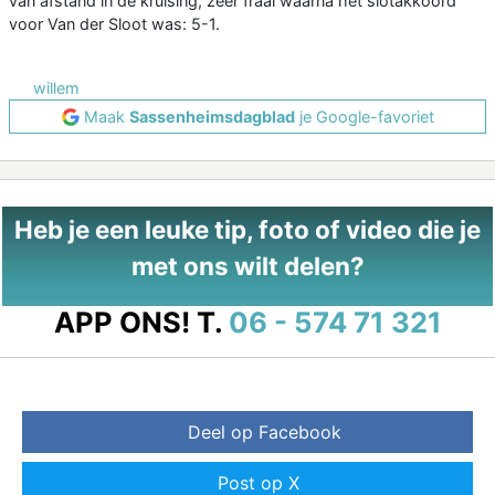
van afstand in de kruising, zeer fraai waarna het slotakkoord
voor Van der Sloot was: 5-1.
willem
Maak
Sassenheimsdagblad
je Google-favoriet
Heb je een leuke tip, foto of video die je
met ons wilt delen?
APP ONS!
T.
06 - 574 71 321
Deel op Facebook
Post op X