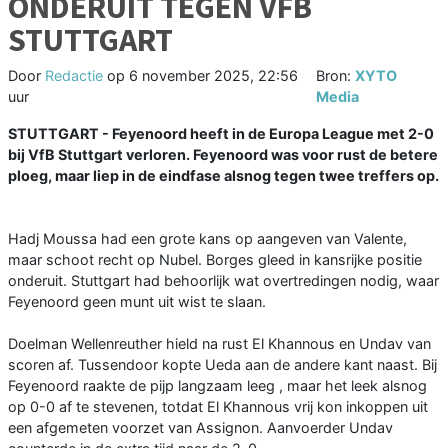
ONDERUIT TEGEN VFB
STUTTGART
Door
Redactie
op
6 november 2025, 22:56
Bron:
XYTO
uur
Media
STUTTGART - Feyenoord heeft in de Europa League met 2-0
bij VfB Stuttgart verloren. Feyenoord was voor rust de betere
ploeg, maar liep in de eindfase alsnog tegen twee treffers op.
Hadj Moussa had een grote kans op aangeven van Valente,
maar schoot recht op Nubel. Borges gleed in kansrijke positie
onderuit. Stuttgart had behoorlijk wat overtredingen nodig, waar
Feyenoord geen munt uit wist te slaan.
Doelman Wellenreuther hield na rust El Khannous en Undav van
scoren af. Tussendoor kopte Ueda aan de andere kant naast. Bij
Feyenoord raakte de pijp langzaam leeg , maar het leek alsnog
op 0-0 af te stevenen, totdat El Khannous vrij kon inkoppen uit
een afgemeten voorzet van Assignon. Aanvoerder Undav