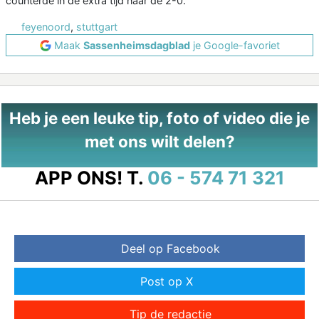
counterde in de extra tijd naar de 2-0.
feyenoord
,
stuttgart
Maak
Sassenheimsdagblad
je Google-favoriet
Heb je een leuke tip, foto of video die je
met ons wilt delen?
APP ONS!
T.
06 - 574 71 321
Deel op Facebook
Post op X
Tip de redactie