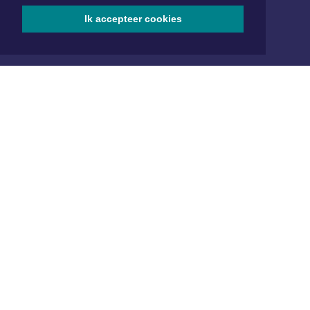
SOCIAL MEDIA
Ik accepteer cookies
NIEUWSBRIEF AANMELDEN
Schrijf je in voor onze nieuwsbrief en krijg wekelijks een
samenvatting van alle gebeurtenissen uit jouw regio.
Aanmelden
ONLINE DAGBLADEN