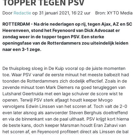
TOPPER TEGEN PSV
Door
Redactie
op
31 januari 2021, 16:22 uur
Bron: XYTO Media
ROTTERDAM - Na drie nederlagen op rij, tegen Ajax, AZ en SC
Heerenveen, stond het Feyenoord van Dick Advocaat er
zondag weer in de topper tegen PSV. Een sterke
openingsfase van de Rotterdammers zou uiteindelijk leiden
naar een 3-1 zege.
De thuisploeg sloeg in De Kuip vooral op de juiste momenten
toe. Waar PSV vanaf de eerste minuut het meeste balbezit had
toonden de Rotterdammers zich dodelijk effectief. Zoals in de
zevende minuut toen Mark Diemers na goed terugleggen van
Lutsharel Geertruida met een lage schuiver de score wist te
openen. Terwijl PSV sterk afjaagt houdt keeper Mvogo
vervolgens Edwin Linssen van het scoren af. Toch valt de 2-0
even later alsnog als aanvoerder Steven Berghuis doeltreffend
en via de binnenkant van de paal uithaalt. PSV krijgt kort hierna
de beste kans, doch keeper Marsman houdt Eran Zahavi van
het scoren af, en Feyenoord profiteert direct als Linssen de bal