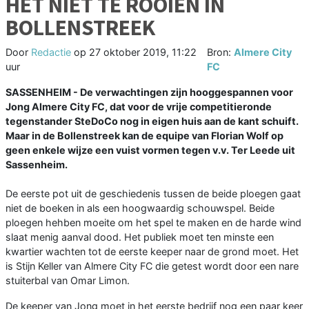
HET NIET TE ROOIEN IN
BOLLENSTREEK
Door
Redactie
op
27 oktober 2019, 11:22
Bron:
Almere City
uur
FC
SASSENHEIM - De verwachtingen zijn hooggespannen voor
Jong Almere City FC, dat voor de vrije competitieronde
tegenstander SteDoCo nog in eigen huis aan de kant schuift.
Maar in de Bollenstreek kan de equipe van Florian Wolf op
geen enkele wijze een vuist vormen tegen v.v. Ter Leede uit
Sassenheim.
De eerste pot uit de geschiedenis tussen de beide ploegen gaat
niet de boeken in als een hoogwaardig schouwspel. Beide
ploegen hehben moeite om het spel te maken en de harde wind
slaat menig aanval dood. Het publiek moet ten minste een
kwartier wachten tot de eerste keeper naar de grond moet. Het
is Stijn Keller van Almere City FC die getest wordt door een nare
stuiterbal van Omar Limon.
De keeper van Jong moet in het eerste bedrijf nog een paar keer