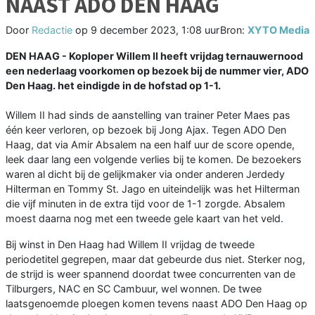
NAAST ADO DEN HAAG
Door
Redactie
op
9 december 2023, 1:08 uur
Bron:
XYTO Media
DEN HAAG - Koploper Willem II heeft vrijdag ternauwernood
een nederlaag voorkomen op bezoek bij de nummer vier, ADO
Den Haag. het eindigde in de hofstad op 1-1.
Willem II had sinds de aanstelling van trainer Peter Maes pas
één keer verloren, op bezoek bij Jong Ajax. Tegen ADO Den
Haag, dat via Amir Absalem na een half uur de score opende,
leek daar lang een volgende verlies bij te komen. De bezoekers
waren al dicht bij de gelijkmaker via onder anderen Jerdedy
Hilterman en Tommy St. Jago en uiteindelijk was het Hilterman
die vijf minuten in de extra tijd voor de 1-1 zorgde. Absalem
moest daarna nog met een tweede gele kaart van het veld.
Bij winst in Den Haag had Willem II vrijdag de tweede
periodetitel gegrepen, maar dat gebeurde dus niet. Sterker nog,
de strijd is weer spannend doordat twee concurrenten van de
Tilburgers, NAC en SC Cambuur, wel wonnen. De twee
laatsgenoemde ploegen komen tevens naast ADO Den Haag op