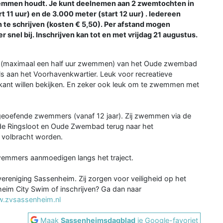
emmen houdt. Je kunt deelnemen aan 2 zwemtochten in
 11 uur) en de 3.000 meter (start 12 uur) . Iedereen
n te schrijven (kosten € 5,50). Per afstand mogen
nel bij. Inschrijven kan tot en met vrijdag 21 augustus.
 (maximaal een half uur zwemmen) van het Oude zwembad
s aan het Voorhavenkwartier. Leuk voor recreatieve
ant willen bekijken. En zeker ook leuk om te zwemmen met
eoefende zwemmers (vanaf 12 jaar). Zij zwemmen via de
 de Ringsloot en Oude Zwembad terug naar het
r volbracht worden.
emmers aanmoedigen langs het traject.
eniging Sassenheim. Zij zorgen voor veiligheid op het
eim City Swim of inschrijven? Ga dan naar
.zvsassenheim.nl
Maak
Sassenheimsdagblad
je Google-favoriet