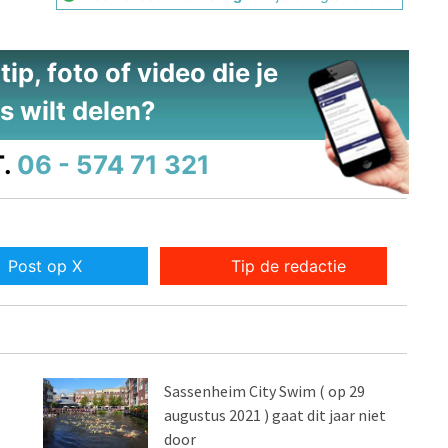
ip, foto of video die je
s wilt delen?
.
06 - 574 71 321
Post op X
Tip de redactie
Sassenheim City Swim ( op 29
augustus 2021 ) gaat dit jaar niet
door