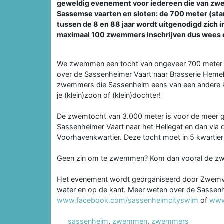
geweldig evenement voor iedereen die van zw
Sassemse vaarten en sloten: de 700 meter (start
tussen de 8 en 88 jaar wordt uitgenodigd zich i
maximaal 100 zwemmers inschrijven dus wees er s
We zwemmen een tocht van ongeveer 700 meter
over de Sassenheimer Vaart naar Brasserie Hemel
zwemmers die Sassenheim eens van een andere k
je (klein)zoon of (klein)dochter!
De zwemtocht van 3.000 meter is voor de meer g
Sassenheimer Vaart naar het Hellegat en dan via
Voorhavenkwartier. Deze tocht moet in 5 kwartie
Geen zin om te zwemmen? Kom dan vooral de zw
Het evenement wordt georganiseerd door Zwemver
water en op de kant. Meer weten over de Sassenh
www.facebook.com/sassenheimcityswim
of
www
sassenheim
,
zwemmen
,
zwemmers