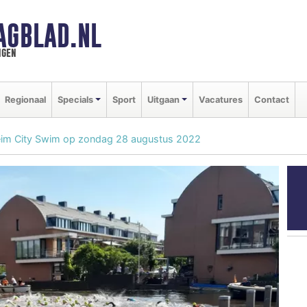
AGBLAD.NL
ngen
Regionaal
Specials
Sport
Uitgaan
Vacatures
Contact
eim City Swim op zondag 28 augustus 2022