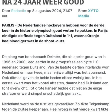
NA 24 JAAR WEER GOUD
Door
Redactie
op
8 augustus 2024, 21:07
Bron:
XYTO
uur
Media
PARIJS - De Nederlandse hockeyers hebben voor de derde
keer in de historie olympisch goud weten te pakken. In Parijs
eindigde de finale tegen Duitsland in 1-1, waarna Oranje
koelbloediger was in de shoot-outs.
De ploeg van bondscoach Delmée, die als speler goud won in
1996 en 2000, leed eerder in de groepsfase een nipte 1-0
nederlaag tegen Duitsland. Van de laatste dertien interlands won
Nederland er maar twee, maar vrijwel altijd was het spannend.
Ook ditmaal gaven de beide landen elkaar weinig toe. In het
eerste kwart was het vooral aftasten, daarna had Duitsland een
licht overwicht. Tot grote kansen leidde dat niet en de enige
strafcorner werd simpel onschadelijk gemaakt.
Nederland werd na de rust iets gevaarlijker. Zo tikte Telgenkamp
tegen de Duitse keeper aan. Heel vroeg in het vierde kwart tikte