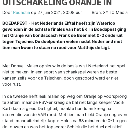
UITSCHAKELING ORANJE IN
Door
Redactie
op
27 juni 2021, 20:08 uur
Bron: XYTO Media
BOEDAPEST - Het Nederlands Elftal heeft zijn Waterloo
gevonden in de achtste finales van het EK. In Boedapest ging
het Oranje van bondscoach Frank de Boer met 0-2 onderuit
tegen Tsjechië. De doelpunten vielen nadat Nederland met
tien man kwam te staan na rood voor Matthijs de Ligt.
Met Donyell Malen opnieuw in de basis wist Nederland het spel
niet te maken. In een soort van schaakspel waren de beste
kansen zelfs voor de Tsjechen, doch gescoord werd er niet
voor rust.
In de tweede helft leek malen op weg om Oranje op voorsprong
te zetten, maar de PSV-er kreeg de bal niet langs keeper Vaclik.
Kort daarna gleed De Ligt uit, maakte hands en kreeg na
interventie van de VAR rood. Met tien man hield Oranje nog even
stand, maar uiteindelijk kopte Holes na 68 minuten de 0-1 tegen
de touwen en was het topscorer Schick die het duel definitief