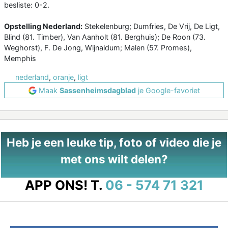
besliste: 0-2.
Opstelling Nederland:
Stekelenburg; Dumfries, De Vrij, De Ligt,
Blind (81. Timber), Van Aanholt (81. Berghuis); De Roon (73.
Weghorst), F. De Jong, Wijnaldum; Malen (57. Promes),
Memphis
nederland
,
oranje
,
ligt
Maak
Sassenheimsdagblad
je Google-favoriet
Heb je een leuke tip, foto of video die je
met ons wilt delen?
APP ONS!
T.
06 - 574 71 321