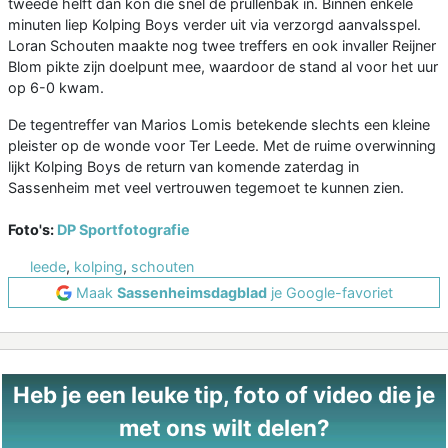
tweede helft dan kon die snel de prullenbak in. Binnen enkele
minuten liep Kolping Boys verder uit via verzorgd aanvalsspel.
Loran Schouten maakte nog twee treffers en ook invaller Reijner
Blom pikte zijn doelpunt mee, waardoor de stand al voor het uur
op 6-0 kwam.
De tegentreffer van Marios Lomis betekende slechts een kleine
pleister op de wonde voor Ter Leede. Met de ruime overwinning
lijkt Kolping Boys de return van komende zaterdag in
Sassenheim met veel vertrouwen tegemoet te kunnen zien.
Foto's:
DP Sportfotografie
leede
,
kolping
,
schouten
Maak
Sassenheimsdagblad
je Google-favoriet
Heb je een leuke tip, foto of video die je
met ons wilt delen?