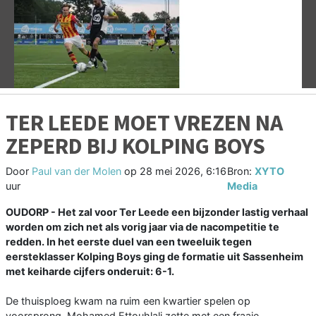
Vorige
V
TER LEEDE MOET VREZEN NA
ZEPERD BIJ KOLPING BOYS
Door
Paul van der Molen
op
28 mei 2026, 6:16
Bron:
XYTO
uur
Media
OUDORP - Het zal voor Ter Leede een bijzonder lastig verhaal
worden om zich net als vorig jaar via de nacompetitie te
redden. In het eerste duel van een tweeluik tegen
eersteklasser Kolping Boys ging de formatie uit Sassenheim
met keiharde cijfers onderuit: 6-1.
De thuisploeg kwam na ruim een kwartier spelen op
voorsprong. Mohamed Ettouhlali zette met een fraaie