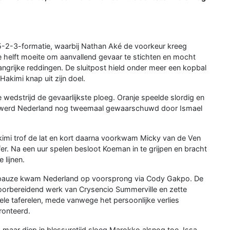
-2-3-formatie, waarbij Nathan Aké de voorkeur kreeg
te helft moeite om aanvallend gevaar te stichten en mocht
grijke reddingen. De sluitpost hield onder meer een kopbal
Hakimi knap uit zijn doel.
edstrijd de gevaarlijkste ploeg. Oranje speelde slordig en
ust werd Nederland nog tweemaal gewaarschuwd door Ismael
kimi trof de lat en kort daarna voorkwam Micky van de Ven
fer. Na een uur spelen besloot Koeman in te grijpen en bracht
lijnen.
inkpauze kwam Nederland op voorsprong via Cody Gakpo. De
voorbereidend werk van Crysencio Summerville en zette
le taferelen, mede vanwege het persoonlijke verlies
onteerd.
maar diep in blessuretijd sloeg Marokko alsnog toe. Issa