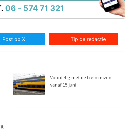
.
06 - 574 71 321
Post op X
Tip de redactie
Voordelig met de trein reizen
vanaf 15 juni
it