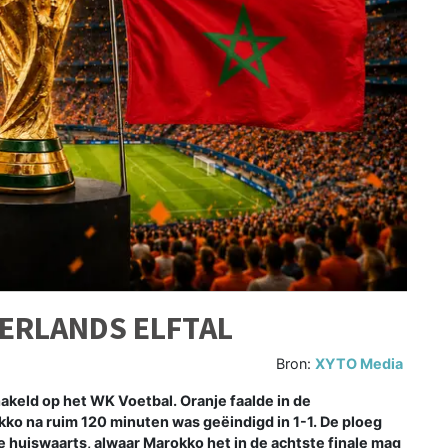
DERLANDS ELFTAL
Bron:
XYTO Media
keld op het WK Voetbal. Oranje faalde in de
ko na ruim 120 minuten was geëindigd in 1-1. De ploeg
huiswaarts, alwaar Marokko het in de achtste finale mag