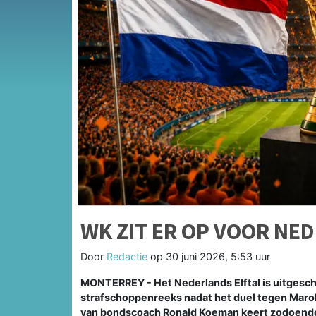
WK ZIT ER OP VOOR NE
Door
Redactie
op
30 juni 2026, 5:53 uur
MONTERREY - Het Nederlands Elftal is uitgescha
strafschoppenreeks nadat het duel tegen Marok
van bondscoach Ronald Koeman keert zodoende 