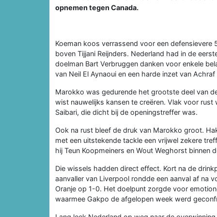
opnemen tegen Canada.
Koeman koos verrassend voor een defensievere 5
boven Tijjani Reijnders. Nederland had in de eers
doelman Bart Verbruggen danken voor enkele belan
van Neil El Aynaoui en een harde inzet van Achraf 
Marokko was gedurende het grootste deel van de w
wist nauwelijks kansen te creëren. Vlak voor r
Saibari, die dicht bij de openingstreffer was.
Ook na rust bleef de druk van Marokko groot. Ha
met een uitstekende tackle een vrijwel zekere tref
hij Teun Koopmeiners en Wout Weghorst binnen de 
Die wissels hadden direct effect. Kort na de dr
aanvaller van Liverpool rondde een aanval af na 
Oranje op 1-0. Het doelpunt zorgde voor emotione
waarmee Gakpo de afgelopen week werd geconfr
Lang leek Nederland op weg naar de overwinning, 