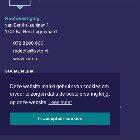
Hoofdvestiging:
van Benthuizenlaan 1
1701 BZ Heerhugowaard
072 8200 600
redactie@xyto.nl
www.xyto.nl
SOCIAL MEDIA
Deze website maakt gebruik van cookies om
ervoor te zorgen dat u de beste ervaring krijgt
NIEUWSBRIEF AANMELDEN
op onze website
Lees meer
Schrijf je in voor onze nieuwsbrief en krijg wekelijks een
samenvatting van alle gebeurtenissen uit jouw regio.
Ik accepteer cookies
Aanmelden