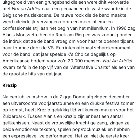
uitgegroeid van een grungeband die een wereldhit veroverde
met
Not an Addict
naar een genuanceerde vaste waarde in de
Belgische muziekscene. De rauwe rock die de band maakte
werd uiteindelijk vervangen door een meer intieme en
confessionele stijl aan het begin van het millennium. In 1996 zag
Alanis Morissette hen op Rock am Ring en was zodanig onder
de indruk dat ze de band vroeg om voor haar te openen tijdens
haar tournee door de VS. Een internationaal scharniermoment
voor de band: dat jaar speelde K's Choice dagelijks op
Amerikaanse bodem voor zo'n 20.000 mensen.
Not An Addict
kwam zelfs in de top vijf van de "Alternative Charts" als een van
de grootste hits van dat jaar.
Krezip
Na een jubileumshow in de Ziggo Dome afgelopen december,
een uitverkochte voorjaarstournee en een drukke festivalzomer
op komst, heeft Krezip gelukkig tijd vrij kunnen maken voor het
Zuiderpark. Tussen Alanis en Krezip zijn er best een aantal
gelijkenissen. Naast de vrouwelijke krachtige zang, zingen ze
beide emotionele teksten, spelen pop/rockmuziek en hebben
een expressieve live performance. Het zal niet de eerste keer