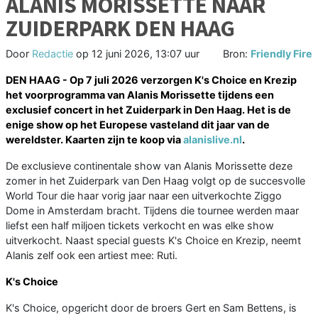
ALANIS MORISSETTE NAAR
ZUIDERPARK DEN HAAG
Door
Redactie
op
12 juni 2026, 13:07 uur
Bron:
Friendly Fire
DEN HAAG - Op 7 juli 2026 verzorgen K's Choice en Krezip
het voorprogramma van Alanis Morissette tijdens een
exclusief concert in het Zuiderpark in Den Haag. Het is de
enige show op het Europese vasteland dit jaar van de
wereldster. Kaarten zijn te koop via
a
lanislive.nl
.
De exclusieve continentale show van Alanis Morissette deze
zomer in het Zuiderpark van Den Haag volgt op de succesvolle
World Tour die haar vorig jaar naar een uitverkochte Ziggo
Dome in Amsterdam bracht. Tijdens die tournee werden maar
liefst een half miljoen tickets verkocht en was elke show
uitverkocht. Naast special guests K's Choice en Krezip, neemt
Alanis zelf ook een artiest mee: Ruti.
K's Choice
K's Choice, opgericht door de broers Gert en Sam Bettens, is