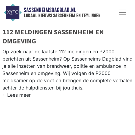
SASSENHEIMSDAGBLAD.NL
lokaal nieuws sassenheim en teylingen
112 MELDINGEN SASSENHEIM EN
OMGEVING
Op zoek naar de laatste 112 meldingen en P2000
berichten uit Sassenheim? Op Sassenheims Dagblad vind
je alle inzetten van brandweer, politie en ambulance in
Sassenheim en omgeving. Wij volgen de P2000
meldkamer op de voet en brengen de complete verhalen
achter de hulpdiensten bij jou thuis.
P2000 MELDINGEN SASSENHEIM
Van incidenten op de N208 en de N447 tot meldingen in
Sassenheim, Voorhout, Warmond en de bollenvelden
langs de Ringvaart — onze redactie brengt het nieuws.