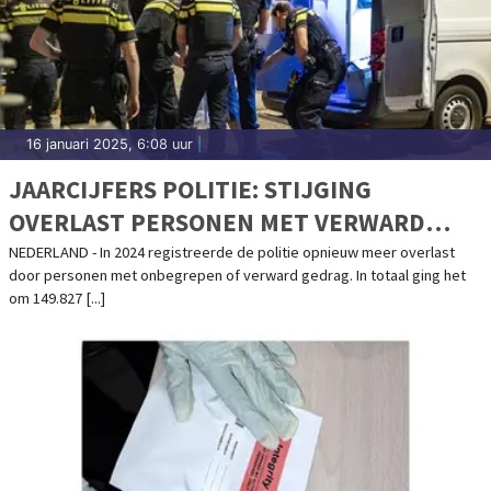
16 januari 2025, 6:08 uur
|
JAARCIJFERS POLITIE: STIJGING
OVERLAST PERSONEN MET VERWARD
GEDRAG HOUDT AAN
NEDERLAND - In 2024 registreerde de politie opnieuw meer overlast
door personen met onbegrepen of verward gedrag. In totaal ging het
om 149.827 [...]