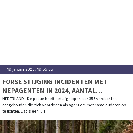
19 januari 2025, 19:55 uur
|
FORSE STIJGING INCIDENTEN MET
NEPAGENTEN IN 2024, AANTAL
AANHOUDINGEN VERDUBBELD
NEDERLAND - De politie heeft het afgelopen jaar 357 verdachten
aangehouden die zich voordeden als agent om met name ouderen op
te lichten. Dat is een [...]