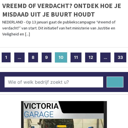
VREEMD OF VERDACHT? ONTDEK HOE JE
MISDAAD UIT JE BUURT HOUDT
NEDERLAND - Op 13 januari gaat de publiekscampagne ‘Vreemd of
verdacht?’ van start. Dit initiatief van het ministerie van Justitie en
Veiligheid en [...]
1
...
8
9
10
(current)
11
12
...
33