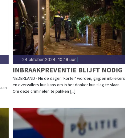
meldingen in Sassenheim, Voorhout, Warmond en de
actie brengt het nieuws.
24 oktober 2024, 10:19 uur
|
G
INBRAAKPREVENTIE BLIJFT NODIG
NEDERLAND - Nu de dagen 'korter' worden, grijpen inbrekers
en overvallers kun kans om in het donker hun slag te slaan.
 aan-
Om deze criminelen te pakken [...]