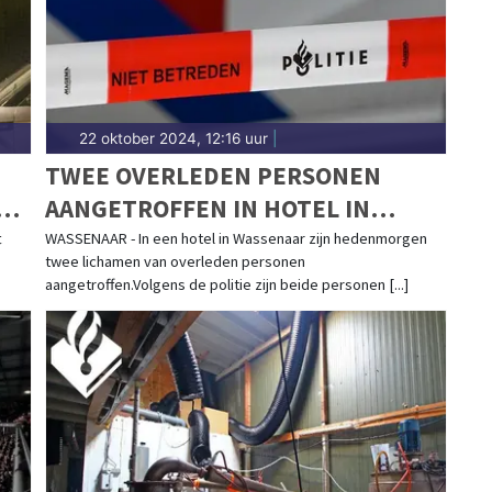
22 oktober 2024, 12:16 uur
|
TWEE OVERLEDEN PERSONEN
K
AANGETROFFEN IN HOTEL IN
WASSENAAR
t
WASSENAAR - In een hotel in Wassenaar zijn hedenmorgen
twee lichamen van overleden personen
aangetroffen.Volgens de politie zijn beide personen [...]