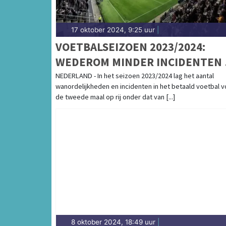
17 oktober 2024, 9:25 uur
|
VOETBALSEIZOEN 2023/2024:
WEDEROM MINDER INCIDENTEN 
RELATIEF MEER ZAKEN VOOR
NEDERLAND - In het seizoen 2023/2024 lag het aantal
wanordelijkheden en incidenten in het betaald voetbal v
RECHTER GEBRACHT
de tweede maal op rij onder dat van [...]
8 oktober 2024, 18:49 uur
|