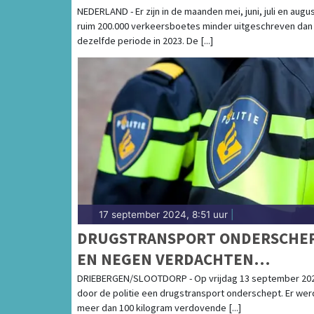
MEI TOT SEPTEMBER
NEDERLAND - Er zijn in de maanden mei, juni, juli en augu
ruim 200.000 verkeersboetes minder uitgeschreven dan 
dezelfde periode in 2023. De [...]
17 september 2024, 8:51 uur
|
DRUGSTRANSPORT ONDERSCHE
EN NEGEN VERDACHTEN
AANGEHOUDEN
DRIEBERGEN/SLOOTDORP - Op vrijdag 13 september 202
door de politie een drugstransport onderschept. Er wer
meer dan 100 kilogram verdovende [...]