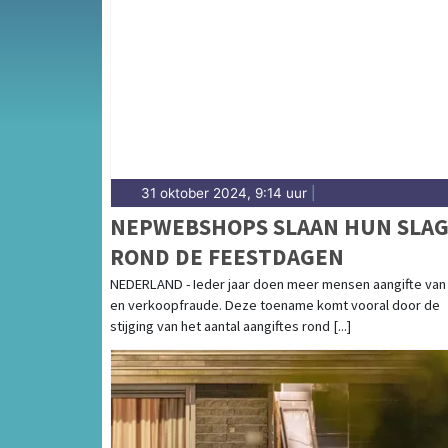
Van incidenten op de N208 en de N447 tot 
bollenvelden langs de Ringvaart — onze red
31 oktober 2024, 9:14 uur
|
NEPWEBSHOPS SLAAN HUN SLA
ROND DE FEESTDAGEN
NEDERLAND - Ieder jaar doen meer mensen aangifte van
en verkoopfraude. Deze toename komt vooral door de
stijging van het aantal aangiftes rond [...]