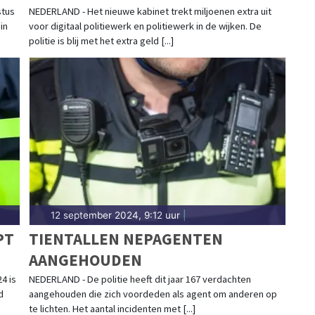
POLITIEWERK IN WIJKEN
stus
NEDERLAND - Het nieuwe kabinet trekt miljoenen extra uit
in
voor digitaal politiewerk en politiewerk in de wijken. De
politie is blij met het extra geld [...]
12 september 2024, 9:12 uur
|
PT
TIENTALLEN NEPAGENTEN
AANGEHOUDEN
4 is
NEDERLAND - De politie heeft dit jaar 167 verdachten
d
aangehouden die zich voordeden als agent om anderen op
te lichten. Het aantal incidenten met [...]