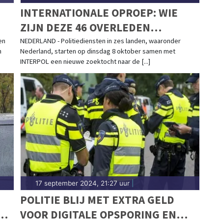
INTERNATIONALE OPROEP: WIE
ZIJN DEZE 46 OVERLEDEN
VROUWEN?
en
NEDERLAND - Politiediensten in zes landen, waaronder
n
Nederland, starten op dinsdag 8 oktober samen met
INTERPOL een nieuwe zoektocht naar de [...]
17 september 2024, 21:27 uur
|
POLITIE BLIJ MET EXTRA GELD
VOOR DIGITALE OPSPORING EN