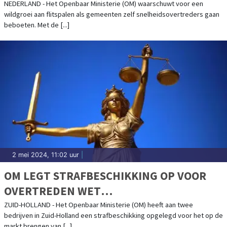
NEDERLAND - Het Openbaar Ministerie (OM) waarschuwt voor een
wildgroei aan flitspalen als gemeenten zelf snelheidsovertreders gaan
beboeten. Met de [...]
2 mei 2024, 11:02 uur
|
OM LEGT STRAFBESCHIKKING OP VOOR
OVERTREDEN WET
GEWASBESCHERMINGSMIDDELEN EN
ZUID-HOLLAND - Het Openbaar Ministerie (OM) heeft aan twee
bedrijven in Zuid-Holland een strafbeschikking opgelegd voor het op de
BIOCIDEN
markt brengen van [...]