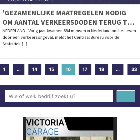
'GEZAMENLIJKE MAATREGELEN NODIG
OM AANTAL VERKEERSDODEN TERUG TE
DRINGEN'
NEDERLAND - Vorig jaar kwamen 684 mensen in Nederland om het leven
door een verkeersongeval, meldt het Centraal Bureau voor de
Statistiek [...]
1
...
14
15
16
(current)
17
18
...
33