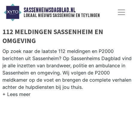
SASSENHEIMSDAGBLAD.NL
lokaal nieuws sassenheim en teylingen
112 MELDINGEN SASSENHEIM EN
OMGEVING
Op zoek naar de laatste 112 meldingen en P2000
berichten uit Sassenheim? Op Sassenheims Dagblad vind
je alle inzetten van brandweer, politie en ambulance in
Sassenheim en omgeving. Wij volgen de P2000
meldkamer op de voet en brengen de complete verhalen
achter de hulpdiensten bij jou thuis.
P2000 MELDINGEN SASSENHEIM
Van incidenten op de N208 en de N447 tot meldingen in
Sassenheim, Voorhout, Warmond en de bollenvelden
langs de Ringvaart — onze redactie brengt het nieuws.