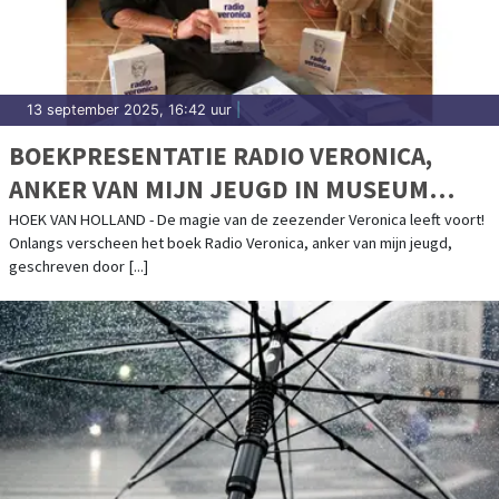
13 september 2025, 16:42 uur
|
BOEKPRESENTATIE RADIO VERONICA,
ANKER VAN MIJN JEUGD IN MUSEUM
ROCKART
HOEK VAN HOLLAND - De magie van de zeezender Veronica leeft voort!
Onlangs verscheen het boek Radio Veronica, anker van mijn jeugd,
geschreven door [...]