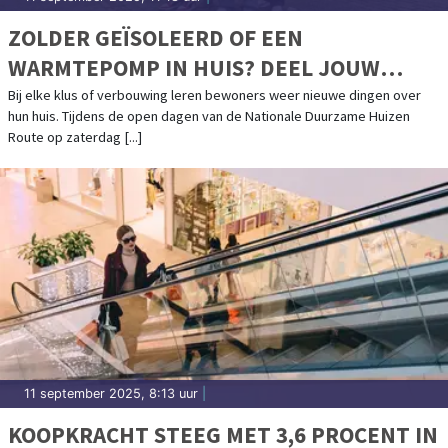
ZOLDER GEÏSOLEERD OF EEN
WARMTEPOMP IN HUIS? DEEL JOUW
ERVARINGEN
Bij elke klus of verbouwing leren bewoners weer nieuwe dingen over
hun huis. Tijdens de open dagen van de Nationale Duurzame Huizen
Route op zaterdag [...]
11 september 2025, 8:13 uur
|
KOOPKRACHT STEEG MET 3,6 PROCENT IN