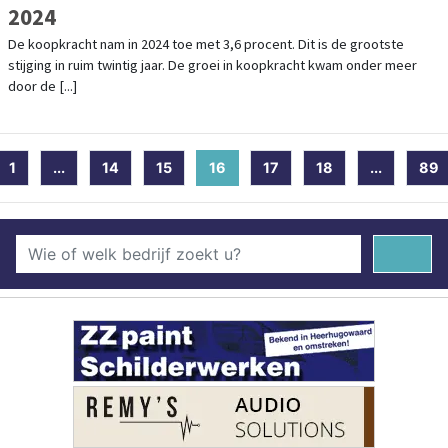
2024
De koopkracht nam in 2024 toe met 3,6 procent. Dit is de grootste
stijging in ruim twintig jaar. De groei in koopkracht kwam onder meer
door de [...]
1
...
14
15
16
(current)
17
18
...
89