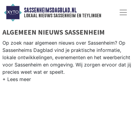
SASSENHEIMSDAGBLAD.NL
lokaal nieuws sassenheim en teylingen
ALGEMEEN NIEUWS SASSENHEIM
Op zoek naar algemeen nieuws over Sassenheim? Op
Sassenheims Dagblad vind je praktische informatie,
lokale ontwikkelingen, evenementen en het weerbericht
voor Sassenheim en omgeving. Wij zorgen ervoor dat jij
precies weet wat er speelt.
PRAKTISCHE INFORMATIE SASSENHEIM
Van werkzaamheden op de N208 en de Ringvaart tot
evenementen als de bloembollencorso en het
weersbericht voor de Bollenstreek rondom Sassenheim.