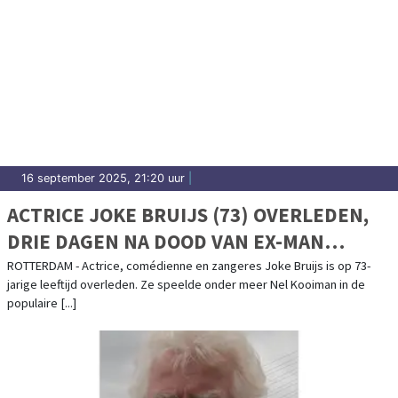
16 september 2025, 21:20 uur
|
ACTRICE JOKE BRUIJS (73) OVERLEDEN,
DRIE DAGEN NA DOOD VAN EX-MAN
GERARD COX
ROTTERDAM - Actrice, comédienne en zangeres Joke Bruijs is op 73-
jarige leeftijd overleden. Ze speelde onder meer Nel Kooiman in de
populaire [...]