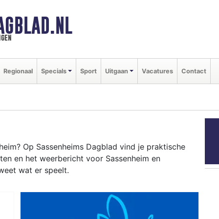
AGBLAD.NL
ngen
Regionaal
Specials
Sport
Uitgaan
Vacatures
Contact
M
heim? Op Sassenheims Dagblad vind je praktische
nten en het weerbericht voor Sassenheim en
weet wat er speelt.
NHEIM
aart tot evenementen als de bloembollencorso en