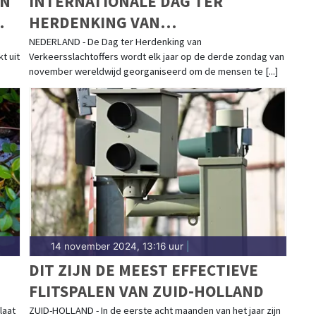
AN
INTERNATIONALE DAG TER
HERDENKING VAN
VERKEERSSLACHTOFFERS
NEDERLAND - De Dag ter Herdenking van
t uit
Verkeersslachtoffers wordt elk jaar op de derde zondag van
november wereldwijd georganiseerd om de mensen te [...]
14 november 2024, 13:16 uur
|
DIT ZIJN DE MEEST EFFECTIEVE
FLITSPALEN VAN ZUID-HOLLAND
laat
ZUID-HOLLAND - In de eerste acht maanden van het jaar zijn