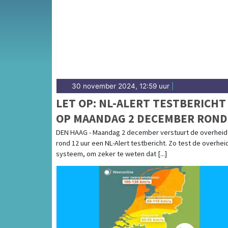
het weersbericht voor de Bollenstreek ron
30 november 2024, 12:59 uur
|
LET OP: NL-ALERT TESTBERICHT
OP MAANDAG 2 DECEMBER ROND
12:00
DEN HAAG - Maandag 2 december verstuurt de overheid
rond 12 uur een NL-Alert testbericht. Zo test de overhei
systeem, om zeker te weten dat [...]