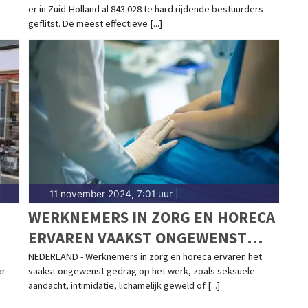
er in Zuid-Holland al 843.028 te hard rijdende bestuurders
geflitst. De meest effectieve [...]
11 november 2024, 7:01 uur
|
WERKNEMERS IN ZORG EN HORECA
ERVAREN VAAKST ONGEWENST
GEDRAG
NEDERLAND - Werknemers in zorg en horeca ervaren het
ar
vaakst ongewenst gedrag op het werk, zoals seksuele
aandacht, intimidatie, lichamelijk geweld of [...]