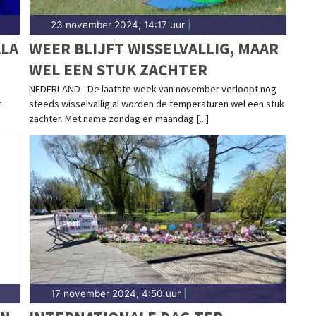
23 november 2024, 14:17 uur
|
LA
WEER BLIJFT WISSELVALLIG, MAAR
WEL EEN STUK ZACHTER
,
NEDERLAND - De laatste week van november verloopt nog
r
steeds wisselvallig al worden de temperaturen wel een stuk
zachter. Met name zondag en maandag [...]
17 november 2024, 4:50 uur
|