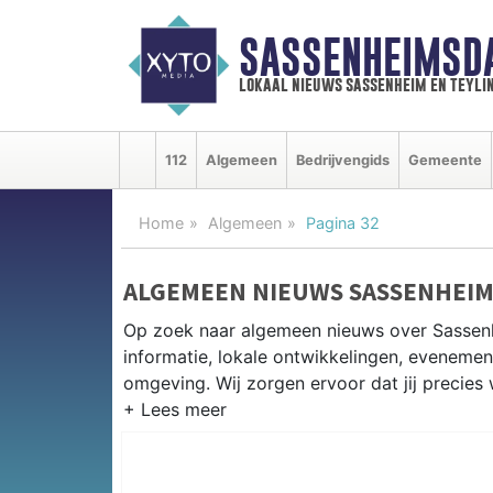
SASSENHEIMSD
lokaal nieuws sassenheim en teyli
112
Algemeen
Bedrijvengids
Gemeente
Home
Algemeen
Pagina 32
ALGEMEEN NIEUWS SASSENHEI
Op zoek naar algemeen nieuws over Sassen
informatie, lokale ontwikkelingen, eveneme
omgeving. Wij zorgen ervoor dat jij precies 
PRAKTISCHE INFORMATIE SASSE
Van werkzaamheden op de N208 en de Ringv