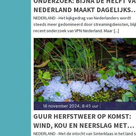
ONDERZOEK: BIJNA DE HELFT V
NEDERLAND MAAKT DAGELIJKS
GEBRUIK VAN
NEDERLAND - Het kijkgedrag van Nederlanders wordt
steeds meer gedomineerd door streamingdiensten, blijk
STREAMINGDIENSTEN
recent onderzoek van VPN Nederland. Maar [...]
16 november 2024, 8:45 uur
|
GUUR HERFSTWEER OP KOMST:
WIND, KOU EN NEERSLAG MET
MOGELIJK WINTERSE BUIEN
NEDERLAND - Met de intocht van Sinterklaas in het land s