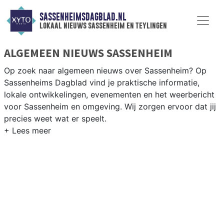
SASSENHEIMSDAGBLAD.NL
lokaal nieuws sassenheim en teylingen
ALGEMEEN NIEUWS SASSENHEIM
Op zoek naar algemeen nieuws over Sassenheim? Op
Sassenheims Dagblad vind je praktische informatie,
lokale ontwikkelingen, evenementen en het weerbericht
voor Sassenheim en omgeving. Wij zorgen ervoor dat jij
precies weet wat er speelt.
PRAKTISCHE INFORMATIE SASSENHEIM
Van werkzaamheden op de N208 en de Ringvaart tot
evenementen als de bloembollencorso en het
weersbericht voor de Bollenstreek rondom Sassenheim.