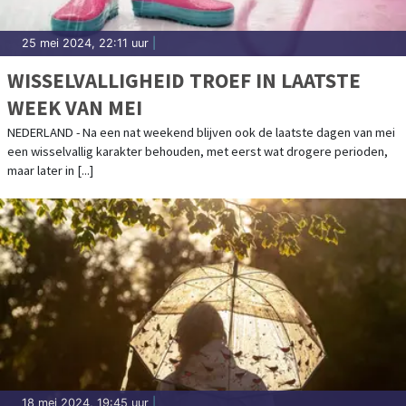
25 mei 2024, 22:11 uur
|
WISSELVALLIGHEID TROEF IN LAATSTE
WEEK VAN MEI
NEDERLAND - Na een nat weekend blijven ook de laatste dagen van mei
een wisselvallig karakter behouden, met eerst wat drogere perioden,
maar later in [...]
18 mei 2024, 19:45 uur
|