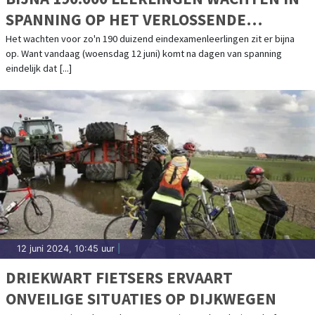
SPANNING OP HET VERLOSSENDE
TELEFOONTJE: DIT BLIJKT HET
Het wachten voor zo'n 190 duizend eindexamenleerlingen zit er bijna
op. Want vandaag (woensdag 12 juni) komt na dagen van spanning
MOEILIJKSTE VAK
eindelijk dat [...]
12 juni 2024, 10:45 uur
|
DRIEKWART FIETSERS ERVAART
ONVEILIGE SITUATIES OP DIJKWEGEN