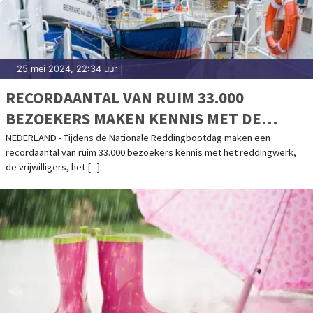
25 mei 2024, 22:34 uur
|
RECORDAANTAL VAN RUIM 33.000
BEZOEKERS MAKEN KENNIS MET DE
KNRM BIJ 46 REDDINGSTATIONS DOOR
NEDERLAND - Tijdens de Nationale Reddingbootdag maken een
recordaantal van ruim 33.000 bezoekers kennis met het reddingwerk,
HEEL NEDERLAND OP NATIONALE
de vrijwilligers, het [...]
REDDINGBOOTDAG