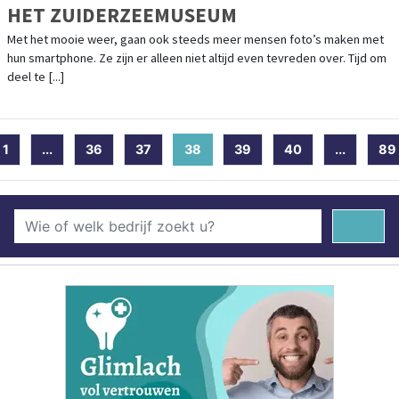
HET ZUIDERZEEMUSEUM
Met het mooie weer, gaan ook steeds meer mensen foto’s maken met
hun smartphone. Ze zijn er alleen niet altijd even tevreden over. Tijd om
deel te [...]
1
...
36
37
38
(current)
39
40
...
89