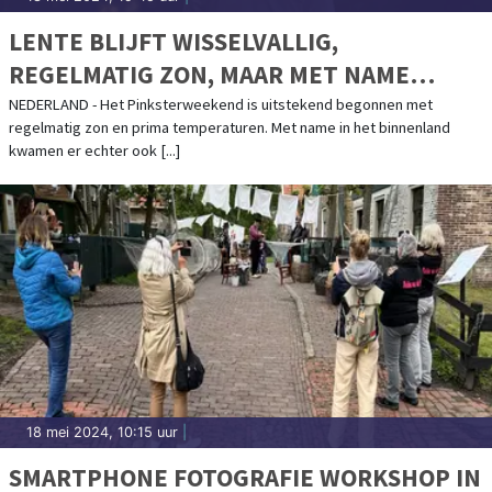
LENTE BLIJFT WISSELVALLIG,
REGELMATIG ZON, MAAR MET NAME
MIDWEEKS OOK WEER PITTIGE BUIEN
NEDERLAND - Het Pinksterweekend is uitstekend begonnen met
regelmatig zon en prima temperaturen. Met name in het binnenland
kwamen er echter ook [...]
18 mei 2024, 10:15 uur
|
SMARTPHONE FOTOGRAFIE WORKSHOP IN