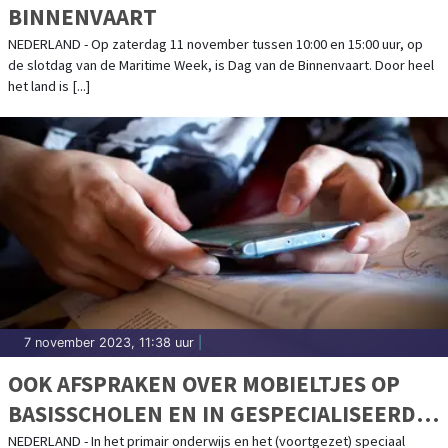
BINNENVAART
NEDERLAND - Op zaterdag 11 november tussen 10:00 en 15:00 uur, op
de slotdag van de Maritime Week, is Dag van de Binnenvaart. Door heel
het land is [...]
7 november 2023, 11:38 uur
|
OOK AFSPRAKEN OVER MOBIELTJES OP
BASISSCHOLEN EN IN GESPECIALISEERD
ONDERWIJS
NEDERLAND - In het primair onderwijs en het (voortgezet) speciaal