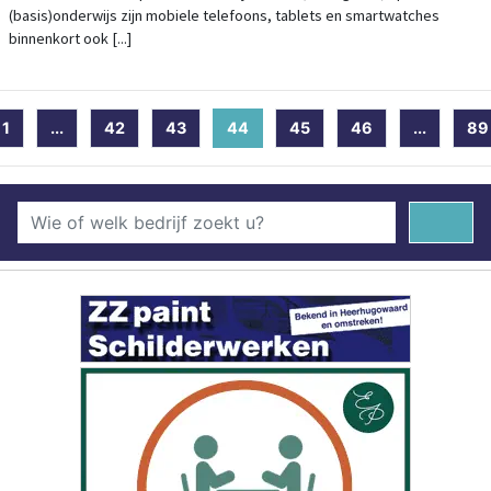
(basis)onderwijs zijn mobiele telefoons, tablets en smartwatches
binnenkort ook [...]
1
...
42
43
44
(current)
45
46
...
89