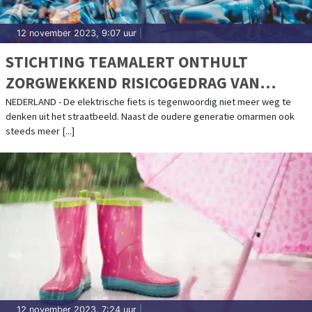
12 november 2023, 9:07 uur
|
STICHTING TEAMALERT ONTHULT
ZORGWEKKEND RISICOGEDRAG VAN
JONGEREN OP ELEKTRISCHE FIETS
NEDERLAND - De elektrische fiets is tegenwoordig niet meer weg te
denken uit het straatbeeld. Naast de oudere generatie omarmen ook
steeds meer [...]
12 november 2023, 7:24 uur
|