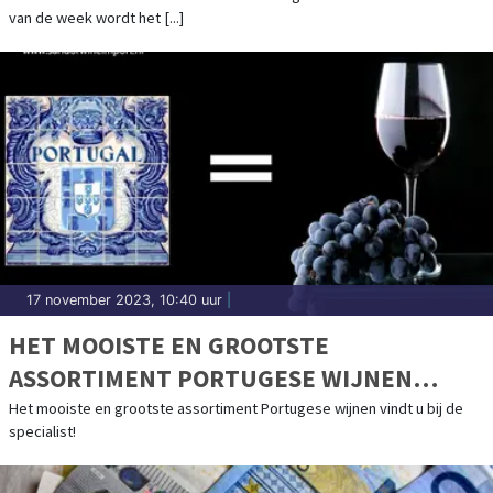
van de week wordt het [...]
17 november 2023, 10:40 uur
|
HET MOOISTE EN GROOTSTE
ASSORTIMENT PORTUGESE WIJNEN
VINDT U BIJ DE SPECIALIST!
Het mooiste en grootste assortiment Portugese wijnen vindt u bij de
specialist!