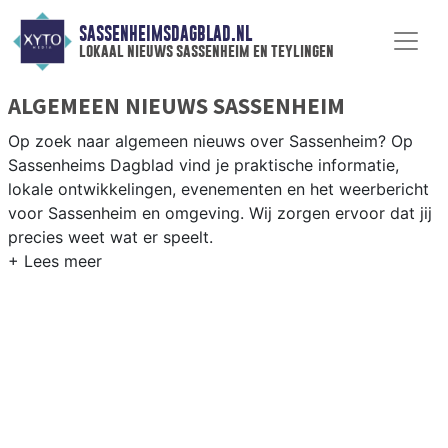
SASSENHEIMSDAGBLAD.NL
lokaal nieuws sassenheim en teylingen
ALGEMEEN NIEUWS SASSENHEIM
Op zoek naar algemeen nieuws over Sassenheim? Op
Sassenheims Dagblad vind je praktische informatie,
lokale ontwikkelingen, evenementen en het weerbericht
voor Sassenheim en omgeving. Wij zorgen ervoor dat jij
precies weet wat er speelt.
PRAKTISCHE INFORMATIE SASSENHEIM
Van werkzaamheden op de N208 en de Ringvaart tot
evenementen als de bloembollencorso en het
weersbericht voor de Bollenstreek rondom Sassenheim.