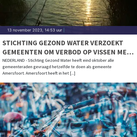
13 november 2023, 14:53 uur
|
STICHTING GEZOND WATER VERZOEKT
GEMEENTEN OM VERBOD OP VISSEN MET
LOOD
NEDERLAND - Stichting Gezond Water heeft eind oktober alle
gemeenteraden gevraagd hetzelfde te doen als gemeente
Amersfoort. Amersfoort heeft in het [...]