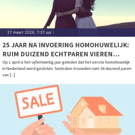
27 maart 2026, 7:37 uur
|
25 JAAR NA INVOERING HOMOHUWELIJK:
RUIM DUIZEND ECHTPAREN VIEREN
JUBILEUM
Op 1 april is het vijfentwintig jaar geleden dat het eerste homohuwelijk
in Nederland werd gesloten. Sindsdien trouwden ruim 36 duizend paren
van [...]