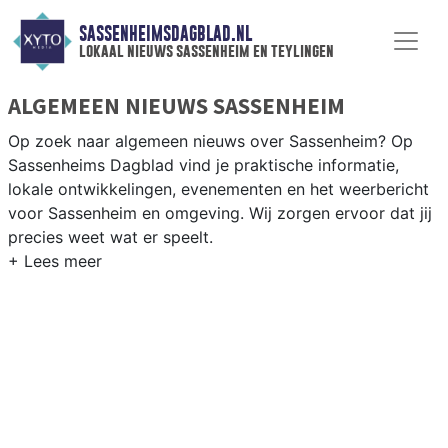
SASSENHEIMSDAGBLAD.NL
lokaal nieuws sassenheim en teylingen
ALGEMEEN NIEUWS SASSENHEIM
Op zoek naar algemeen nieuws over Sassenheim? Op
Sassenheims Dagblad vind je praktische informatie,
lokale ontwikkelingen, evenementen en het weerbericht
voor Sassenheim en omgeving. Wij zorgen ervoor dat jij
precies weet wat er speelt.
PRAKTISCHE INFORMATIE SASSENHEIM
Van werkzaamheden op de N208 en de Ringvaart tot
evenementen als de bloembollencorso en het
weersbericht voor de Bollenstreek rondom Sassenheim.