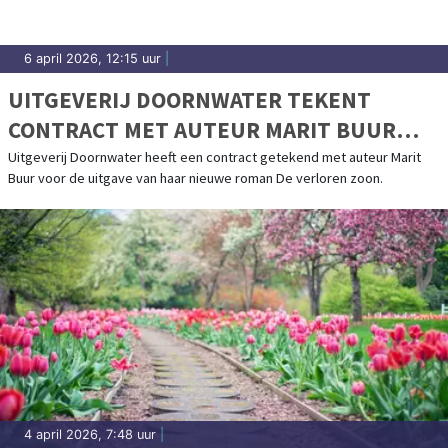
6 april 2026, 12:15 uur
|
UITGEVERIJ DOORNWATER TEKENT
CONTRACT MET AUTEUR MARIT BUUR
VOOR NIEUWE ROMAN DE VERLOREN
Uitgeverij Doornwater heeft een contract getekend met auteur Marit
Buur voor de uitgave van haar nieuwe roman De verloren zoon.
ZOON
4 april 2026, 7:48 uur
|