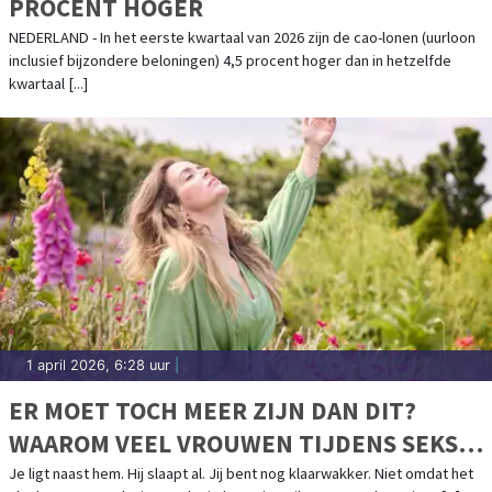
PROCENT HOGER
NEDERLAND - In het eerste kwartaal van 2026 zijn de cao-lonen (uurloon
inclusief bijzondere beloningen) 4,5 procent hoger dan in hetzelfde
kwartaal [...]
1 april 2026, 6:28 uur
|
ER MOET TOCH MEER ZIJN DAN DIT?
WAAROM VEEL VROUWEN TIJDENS SEKS
AFHAKEN
Je ligt naast hem. Hij slaapt al. Jij bent nog klaarwakker. Niet omdat het