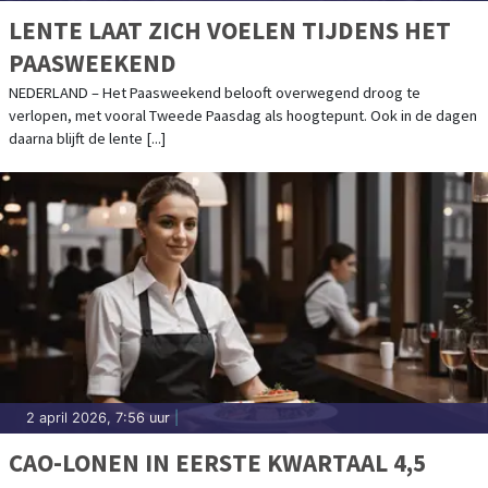
LENTE LAAT ZICH VOELEN TIJDENS HET
PAASWEEKEND
NEDERLAND – Het Paasweekend belooft overwegend droog te
verlopen, met vooral Tweede Paasdag als hoogtepunt. Ook in de dagen
daarna blijft de lente [...]
2 april 2026, 7:56 uur
|
CAO-LONEN IN EERSTE KWARTAAL 4,5