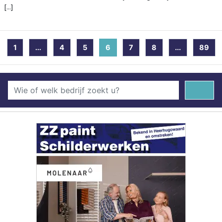
[...]
1
...
4
5
6
(current)
7
8
...
89