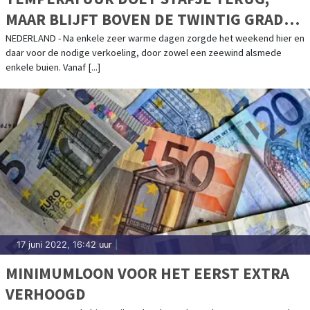
MAAR BLIJFT BOVEN DE TWINTIG GRADEN
BIJ OFFICIËLE START ZOMER
NEDERLAND - Na enkele zeer warme dagen zorgde het weekend hier en
daar voor de nodige verkoeling, door zowel een zeewind alsmede
enkele buien. Vanaf [...]
17 juni 2022, 16:42 uur
|
MINIMUMLOON VOOR HET EERST EXTRA
VERHOOGD