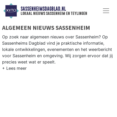
SASSENHEIMSDAGBLAD.NL
lokaal nieuws sassenheim en teylingen
ALGEMEEN NIEUWS SASSENHEIM
Op zoek naar algemeen nieuws over Sassenheim? Op
Sassenheims Dagblad vind je praktische informatie,
lokale ontwikkelingen, evenementen en het weerbericht
voor Sassenheim en omgeving. Wij zorgen ervoor dat jij
precies weet wat er speelt.
PRAKTISCHE INFORMATIE SASSENHEIM
Van werkzaamheden op de N208 en de Ringvaart tot
evenementen als de bloembollencorso en het
weersbericht voor de Bollenstreek rondom Sassenheim.