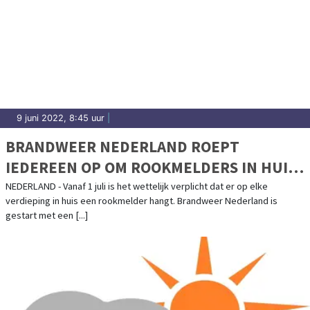
9 juni 2022, 8:45 uur
|
BRANDWEER NEDERLAND ROEPT
IEDEREEN OP OM ROOKMELDERS IN HUIS
OP TE HANGEN
NEDERLAND - Vanaf 1 juli is het wettelijk verplicht dat er op elke
verdieping in huis een rookmelder hangt. Brandweer Nederland is
gestart met een [...]