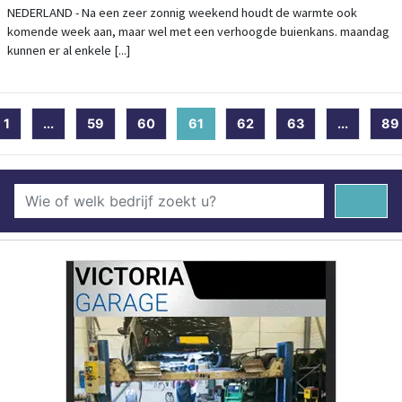
NEDERLAND - Na een zeer zonnig weekend houdt de warmte ook
komende week aan, maar wel met een verhoogde buienkans. maandag
kunnen er al enkele [...]
1
...
59
60
61
(current)
62
63
...
89