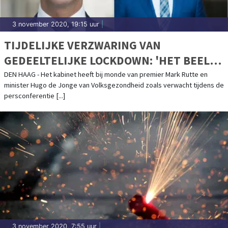
3 november 2020, 19:15 uur
|
TIJDELIJKE VERZWARING VAN
GEDEELTELIJKE LOCKDOWN: 'HET BEELD
IS NIET SLECHT, MAAR ZEKER NIET GOED
DEN HAAG - Het kabinet heeft bij monde van premier Mark Rutte en
minister Hugo de Jonge van Volksgezondheid zoals verwacht tijdens de
GENOEG'
persconferentie [...]
3 november 2020, 7:55 uur
|