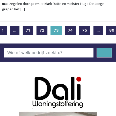
maatregelen doch premier Mark Rutte en minister Hugo De Jonge
grepen het [...]
1
...
71
72
73
(current)
74
75
...
89