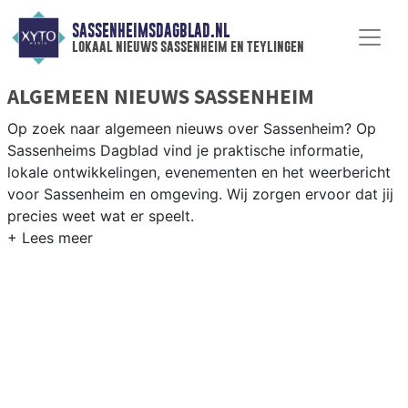
SASSENHEIMSDAGBLAD.NL
lokaal nieuws sassenheim en teylingen
ALGEMEEN NIEUWS SASSENHEIM
Op zoek naar algemeen nieuws over Sassenheim? Op
Sassenheims Dagblad vind je praktische informatie,
lokale ontwikkelingen, evenementen en het weerbericht
voor Sassenheim en omgeving. Wij zorgen ervoor dat jij
precies weet wat er speelt.
PRAKTISCHE INFORMATIE SASSENHEIM
Van werkzaamheden op de N208 en de Ringvaart tot
evenementen als de bloembollencorso en het
weersbericht voor de Bollenstreek rondom Sassenheim.