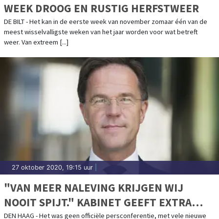
WEEK DROOG EN RUSTIG HERFSTWEER
DE BILT - Het kan in de eerste week van november zomaar één van de
meest wisselvalligste weken van het jaar worden voor wat betreft
weer. Van extreem [...]
27 oktober 2020, 19:15 uur
|
"VAN MEER NALEVING KRIJGEN WIJ
NOOIT SPIJT." KABINET GEEFT EXTRA
WAARSCHUWING AF
DEN HAAG - Het was geen officiële persconferentie, met vele nieuwe