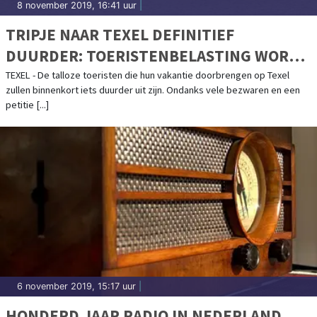
8 november 2019, 16:41 uur
|
TRIPJE NAAR TEXEL DEFINITIEF
DUURDER: TOERISTENBELASTING WORDT
VERHOOGD
TEXEL - De talloze toeristen die hun vakantie doorbrengen op Texel
zullen binnenkort iets duurder uit zijn. Ondanks vele bezwaren en een
petitie [...]
6 november 2019, 15:17 uur
|
HONDERD JAAR RADIO IN NEDERLAND