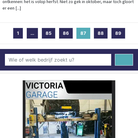
ontkennen: het is volop herfst. Niet zo gek in oktober, maar toch gloort
er een [...]
1
...
85
86
87
(current)
88
89