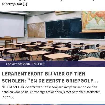
onderwijs. Dat [...]
1 november 2019, 17:14 uur
|
LERARENTEKORT BIJ VIER OP TIEN
SCHOLEN: "EN DE EERSTE GRIEPGOLF
MOET NOG KOMEN"
NEDERLAND - Bij de start van het schooljaar kampten vier op de tien
scholen voor basis- en voortgezet onderwijs met personeelstekorten.
In het [...]