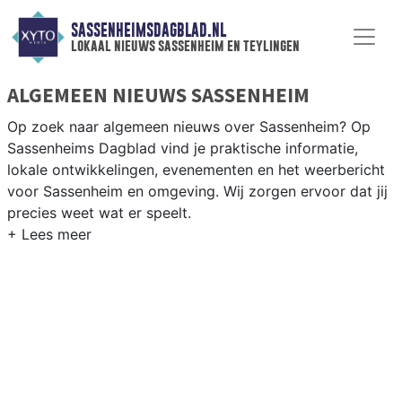
SASSENHEIMSDAGBLAD.NL
lokaal nieuws sassenheim en teylingen
ALGEMEEN NIEUWS SASSENHEIM
Op zoek naar algemeen nieuws over Sassenheim? Op
Sassenheims Dagblad vind je praktische informatie,
lokale ontwikkelingen, evenementen en het weerbericht
voor Sassenheim en omgeving. Wij zorgen ervoor dat jij
precies weet wat er speelt.
PRAKTISCHE INFORMATIE SASSENHEIM
Van werkzaamheden op de N208 en de Ringvaart tot
evenementen als de bloembollencorso en het
weersbericht voor de Bollenstreek rondom Sassenheim.