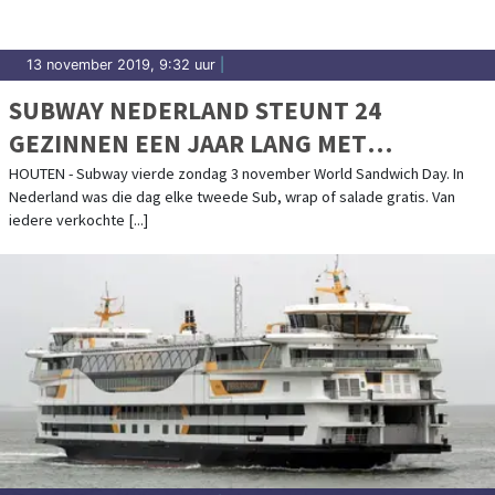
13 november 2019, 9:32 uur
|
SUBWAY NEDERLAND STEUNT 24
GEZINNEN EEN JAAR LANG MET
VOEDSELHULP
HOUTEN - Subway vierde zondag 3 november World Sandwich Day. In
Nederland was die dag elke tweede Sub, wrap of salade gratis. Van
iedere verkochte [...]