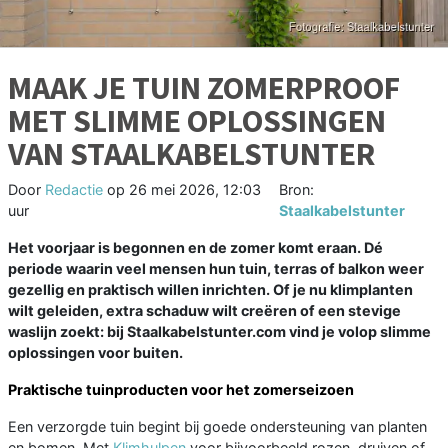
MAAK JE TUIN ZOMERPROOF
MET SLIMME OPLOSSINGEN
VAN STAALKABELSTUNTER
Door
Redactie
op
26 mei 2026, 12:03
Bron:
uur
Staalkabelstunter
Het voorjaar is begonnen en de zomer komt eraan. Dé
periode waarin veel mensen hun tuin, terras of balkon weer
gezellig en praktisch willen inrichten. Of je nu klimplanten
wilt geleiden, extra schaduw wilt creëren of een stevige
waslijn zoekt: bij Staalkabelstunter.com vind je volop slimme
oplossingen voor buiten.
Praktische tuinproducten voor het zomerseizoen
Een verzorgde tuin begint bij goede ondersteuning van planten
en bomen. Met
Klimhulpen
voor bijvoorbeeld rozen, druiven of