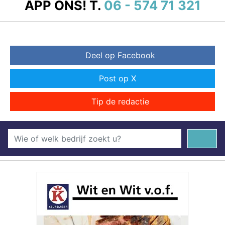
APP ONS!
T.
06 - 574 71 321
Deel op Facebook
Post op X
Tip de redactie